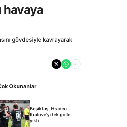
ı havaya
çasını gövdesiyle kavrayarak
Çok Okunanlar
Beşiktaş, Hradec
Kralove'yi tek golle
yıktı