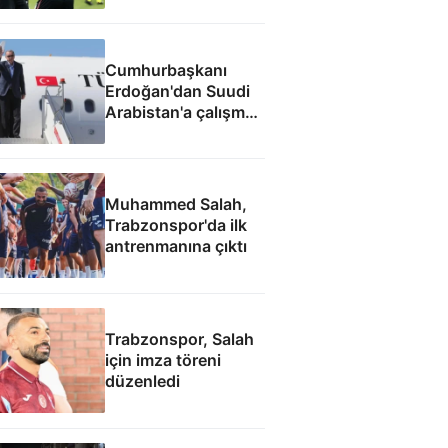
Cumhurbaşkanı
Erdoğan'dan Suudi
Arabistan'a çalışma
ziyareti
Muhammed Salah,
Trabzonspor'da ilk
antrenmanına çıktı
Trabzonspor, Salah
için imza töreni
düzenledi