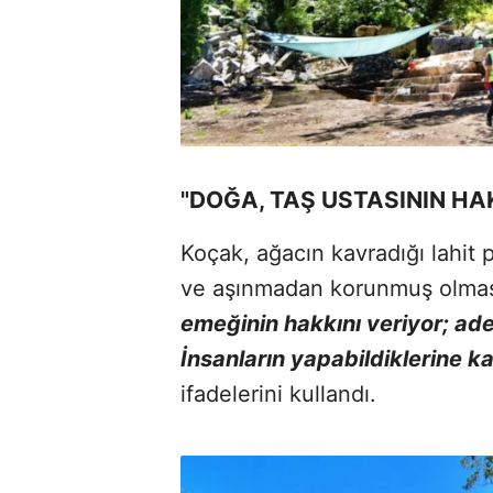
"DOĞA, TAŞ USTASININ HA
Koçak, ağacın kavradığı lahit
ve aşınmadan korunmuş olmas
emeğinin hakkını veriyor; adet
İnsanların yapabildiklerine k
ifadelerini kullandı.