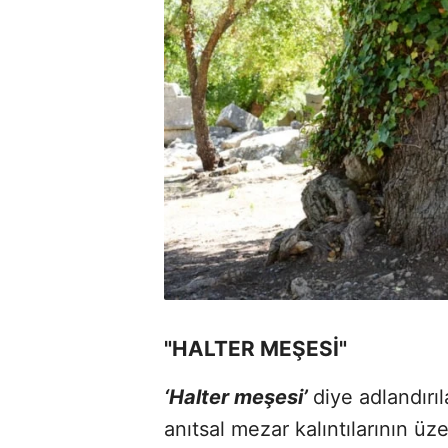
"HALTER MEŞESİ"
‘Halter meşesi’
diye adlandırı
anıtsal mezar kalıntılarının ü