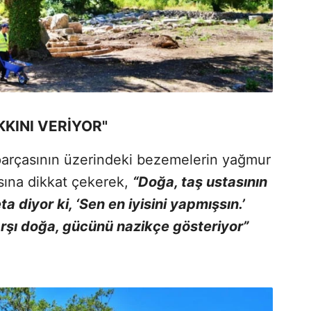
KKINI VERİYOR"
 parçasının üzerindeki bezemelerin yağmur
ına dikkat çekerek,
“Doğa, taş ustasının
a diyor ki, ‘Sen en iyisini yapmışsın.’
arşı doğa, gücünü nazikçe gösteriyor”