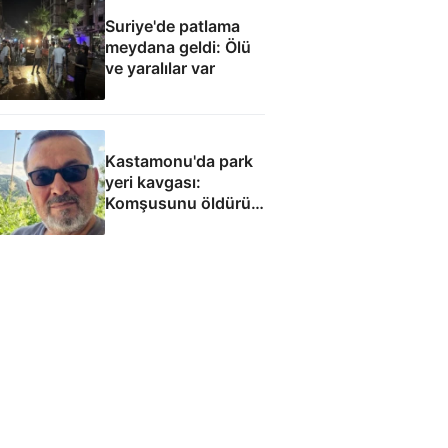
Suriye'de patlama
meydana geldi: Ölü
ve yaralılar var
Kastamonu'da park
yeri kavgası:
Komşusunu öldürüp
evini ve aracını ateşe
verdi