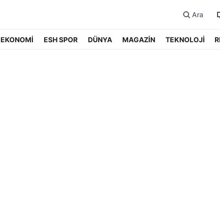
Ara
EKONOMİ
ESH SPOR
DÜNYA
MAGAZİN
TEKNOLOJİ
R