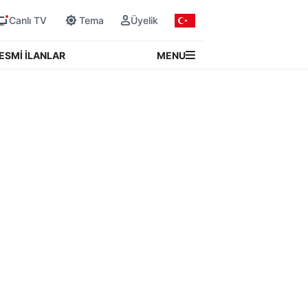
Canlı TV
Tema
Üyelik
MENU
ESMİ İLANLAR