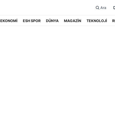
Ara
EKONOMİ
ESH SPOR
DÜNYA
MAGAZİN
TEKNOLOJİ
R