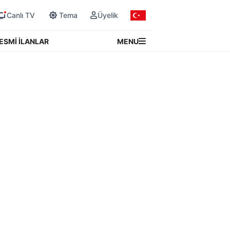
Canlı TV
Tema
Üyelik
MENU
ESMİ İLANLAR