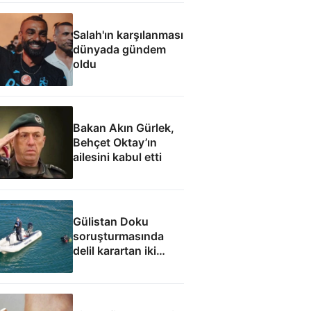
Salah'ın karşılanması
dünyada gündem
oldu
Bakan Akın Gürlek,
Behçet Oktay’ın
ailesini kabul etti
Gülistan Doku
soruşturmasında
delil karartan iki
dalgıç tutuklandı