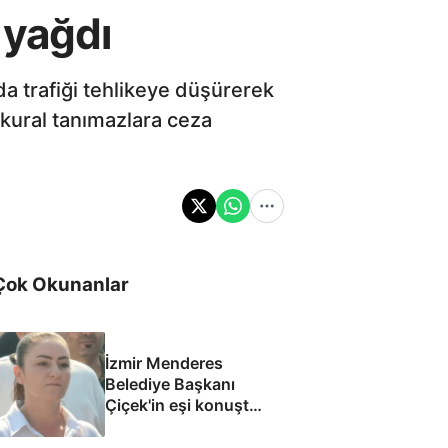
 yağdı
da trafiği tehlikeye düşürerek
kural tanımazlara ceza
Çok Okunanlar
İzmir Menderes
Belediye Başkanı
Çiçek'in eşi konuştu:
Mesajlara
inanmıyorum