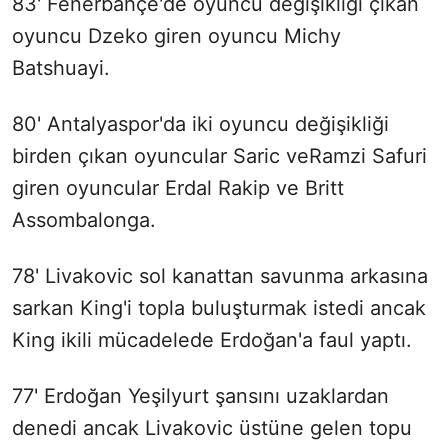
83' Fenerbahçe'de oyuncu değişikliği çıkan
oyuncu Dzeko giren oyuncu Michy
Batshuayi.
80' Antalyaspor'da iki oyuncu değişikliği
birden çıkan oyuncular Saric veRamzi Safuri
giren oyuncular Erdal Rakip ve Britt
Assombalonga.
78' Livakovic sol kanattan savunma arkasına
sarkan King'i topla buluşturmak istedi ancak
King ikili mücadelede Erdoğan'a faul yaptı.
77' Erdoğan Yeşilyurt şansını uzaklardan
denedi ancak Livakovic üstüne gelen topu