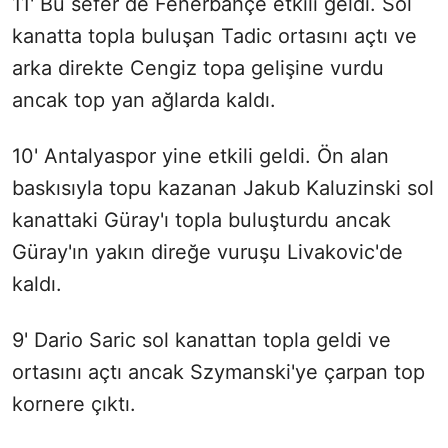
11' Bu sefer de Fenerbahçe etkili geldi. Sol
kanatta topla buluşan Tadic ortasını açtı ve
arka direkte Cengiz topa gelişine vurdu
ancak top yan ağlarda kaldı.
10' Antalyaspor yine etkili geldi. Ön alan
baskısıyla topu kazanan Jakub Kaluzinski sol
kanattaki Güray'ı topla buluşturdu ancak
Güray'ın yakın direğe vuruşu Livakovic'de
kaldı.
9' Dario Saric sol kanattan topla geldi ve
ortasını açtı ancak Szymanski'ye çarpan top
kornere çıktı.