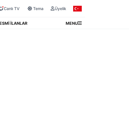
Canlı TV
Tema
Üyelik
MENU
ESMİ İLANLAR