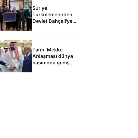
Suriye
Türkmenlerinden
Devlet Bahçeli'ye
ziyaret: Suriye
ordusunda yeniden
yapılanma gündemi
Tarihi Mekke
Anlaşması dünya
basınında geniş
yankı uyandırdı