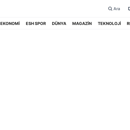
Ara
EKONOMİ
ESH SPOR
DÜNYA
MAGAZİN
TEKNOLOJİ
R