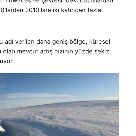
r, Thwaites ve çevresindeki buzullardan
'lardan 2010'lara iki katından fazla
 adı verilen daha geniş bölge, küresel
m olan mevcut artış hızının yüzde sekiz
uruyor.