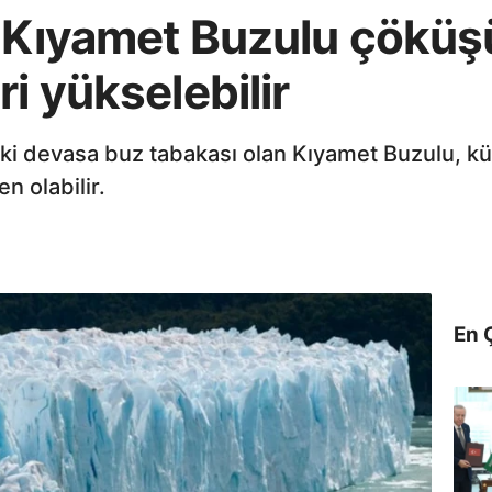
n Kıyamet Buzulu çöküş
i yükselebilir
i devasa buz tabakası olan Kıyamet Buzulu, kür
 olabilir.
En 