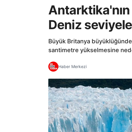
Antarktika'nı
Deniz seviyeler
Büyük Britanya büyüklüğündek
santimetre yükselmesine neden
Haber Merkezi