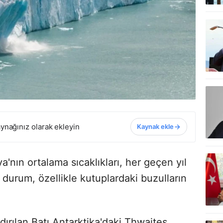
ynağınız olarak ekleyin
Kaynak ekle
ya'nın ortalama sıcaklıkları, her geçen yıl
urum, özellikle kutuplardaki buzulların
ırılan Batı Antarktika'daki Thwaites