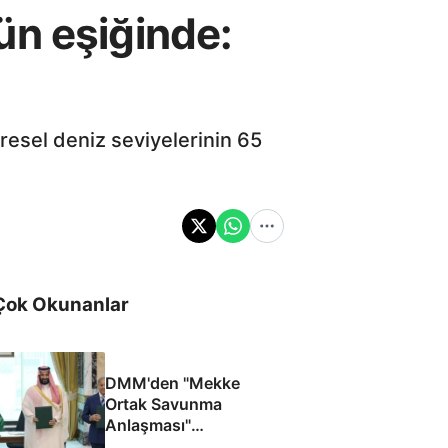
ün eşiğinde:
esel deniz seviyelerinin 65
Çok Okunanlar
DMM'den "Mekke
Ortak Savunma
Anlaşması"
iddialarına yalanlama