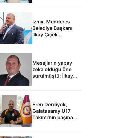
İzmir, Menderes
Belediye Başkanı
İlkay Çiçek
tutuklandı
Mesajların yapay
zeka olduğu öne
sürülmüştü: İlkay
Çiçek'le ilgili yeni
tespitler dosyada
Eren Derdiyok,
Galatasaray U17
Takımı'nın başına
geçti