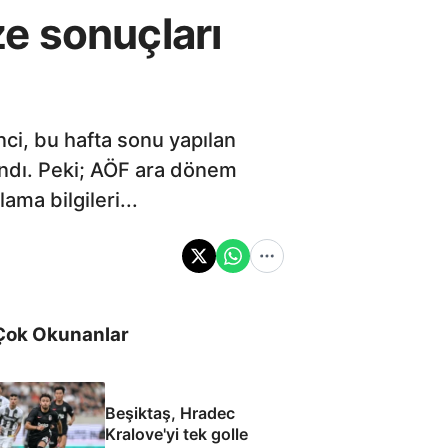
e sonuçları
ci, bu hafta sonu yapılan
andı. Peki; AÖF ara dönem
ma bilgileri...
Çok Okunanlar
Beşiktaş, Hradec
Kralove'yi tek golle