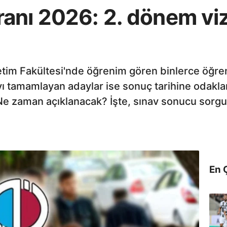
anı 2026: 2. dönem viz
tim Fakültesi'nde öğrenim gören binlerce öğren
navı tamamlayan adaylar ise sonuç tarihine odakl
Ne zaman açıklanacak? İşte, sınav sonucu sorgula
En 