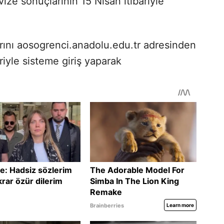
e sonuçlarının 15 Nisan itibariyle
rını aosogrenci.anadolu.edu.tr adresinden
riyle sisteme giriş yaparak