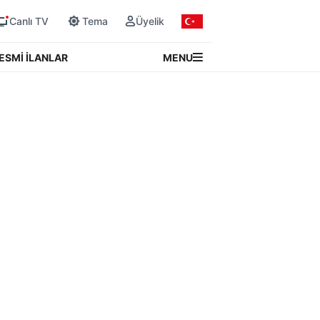
Canlı TV
Tema
Üyelik
MENU
ESMİ İLANLAR