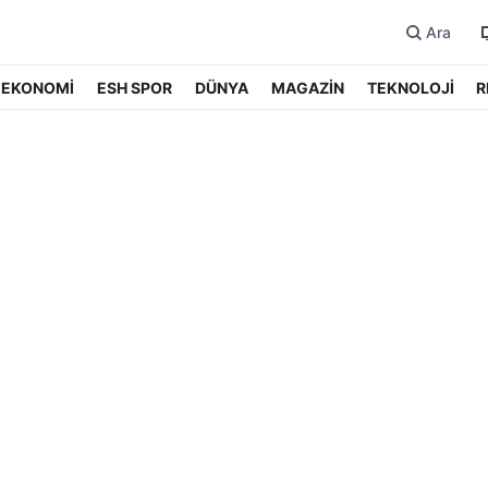
Ara
EKONOMİ
ESH SPOR
DÜNYA
MAGAZİN
TEKNOLOJİ
R