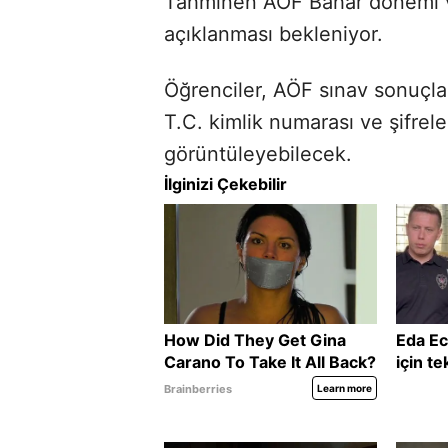
Tahminen AÖF Bahar dönemi viz
açıklanması bekleniyor.
Öğrenciler, AÖF sınav sonuçla
T.C. kimlik numarası ve şifrele
görüntüleyebilecek.