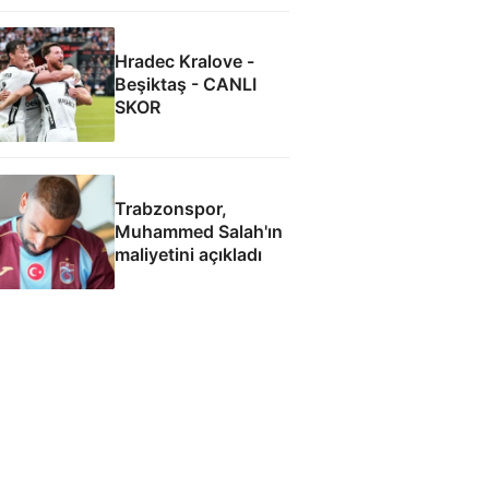
Hradec Kralove -
Beşiktaş - CANLI
SKOR
Trabzonspor,
Muhammed Salah'ın
maliyetini açıkladı