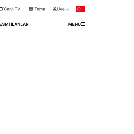
Canlı TV
Tema
Üyelik
MENU
ESMİ İLANLAR