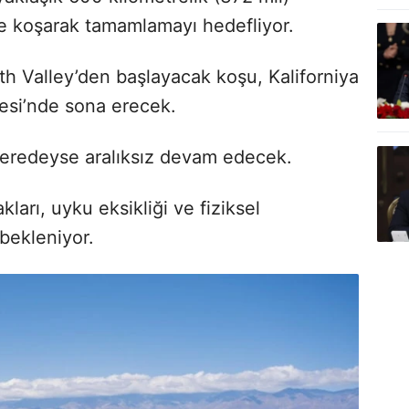
e koşarak tamamlamayı hedefliyor.
eath Valley’den başlayacak koşu, Kaliforniya
lesi’nde sona erecek.
neredeyse aralıksız devam edecek.
arı, uyku eksikliği ve fiziksel
bekleniyor.