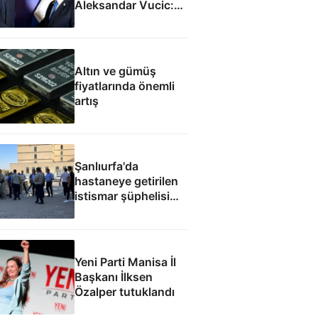
Aleksandar Vucic:
İsrail ile SİHA
fabrikası açacağız
Altın ve gümüş
fiyatlarında önemli
artış
Şanlıurfa'da
hastaneye getirilen
istismar şüphelisi
silahlı saldırıda
öldürüldü
Yeni Parti Manisa İl
Başkanı İlksen
Özalper tutuklandı