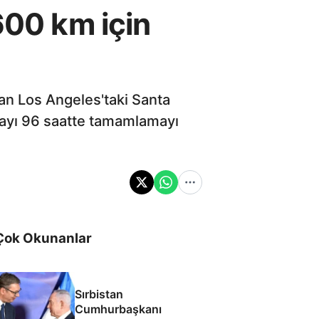
600 km için
an Los Angeles'taki Santa
otayı 96 saatte tamamlamayı
Çok Okunanlar
Sırbistan
Cumhurbaşkanı