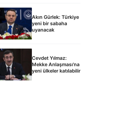
Akın Gürlek: Türkiye
yeni bir sabaha
uyanacak
Cevdet Yılmaz:
Mekke Anlaşması'na
yeni ülkeler katılabilir