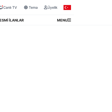
Canlı TV
Tema
Üyelik
MENU
ESMİ İLANLAR