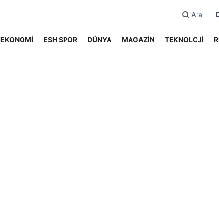
Ara
EKONOMİ
ESH SPOR
DÜNYA
MAGAZİN
TEKNOLOJİ
R