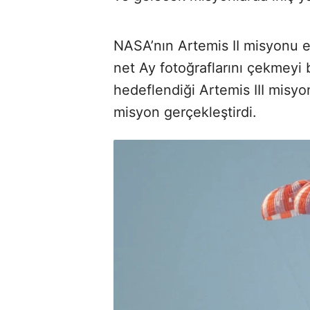
NASA’nın Artemis II misyonu e
net Ay fotoğraflarını çekmeyi 
hedeflendiği Artemis III misyo
misyon gerçekleştirdi.