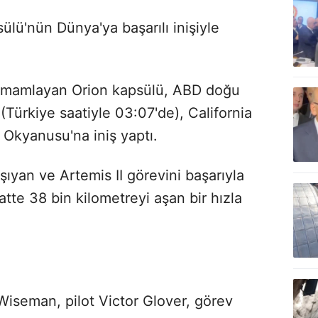
ülü'nün Dünya'ya başarılı inişiyle
 tamamlayan Orion kapsülü, ABD doğu
(Türkiye saatiyle 03:07'de), California
k Okyanusu'na iniş yaptı.
ıyan ve Artemis II görevini başarıyla
tte 38 bin kilometreyi aşan bir hızla
iseman, pilot Victor Glover, görev