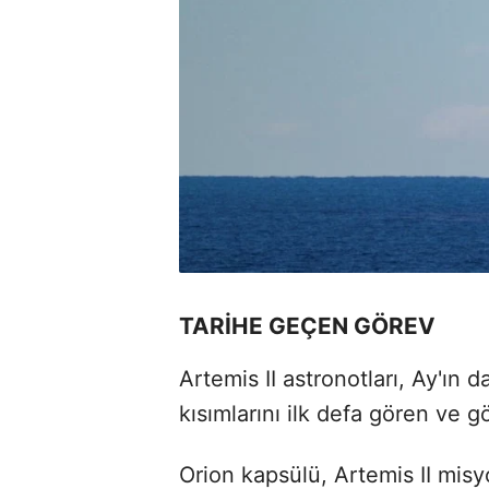
TARİHE GEÇEN GÖREV
Artemis II astronotları, Ay'ın
kısımlarını ilk defa gören ve g
Orion kapsülü, Artemis II mis