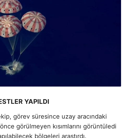
STLER YAPILDI
kip, görev süresince uzay aracındaki
ha önce görülmeyen kısımlarını görüntüledi
ılabilecek bölgeleri araştırdı.