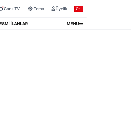
Canlı TV
Tema
Üyelik
MENU
ESMİ İLANLAR