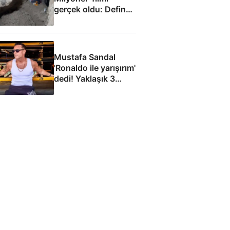
gerçek oldu: Define
bulmak için
metrelerce kazı
yaptılar
Mustafa Sandal
'Ronaldo ile yarışırım'
dedi! Yaklaşık 3
aydır kamp
yapıyorum