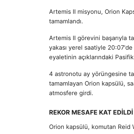
Artemis II misyonu, Orion Kaps
tamamlandı.
Artemis II görevini başarıyla
yakası yerel saatiyle 20:07'de 
eyaletinin açıklarındaki Pasifi
4 astronotu ay yörüngesine taş
tamamlayan Orion kapsülü, saa
atmosfere girdi.
REKOR MESAFE KAT EDİLDİ
Orion kapsülü, komutan Reid W