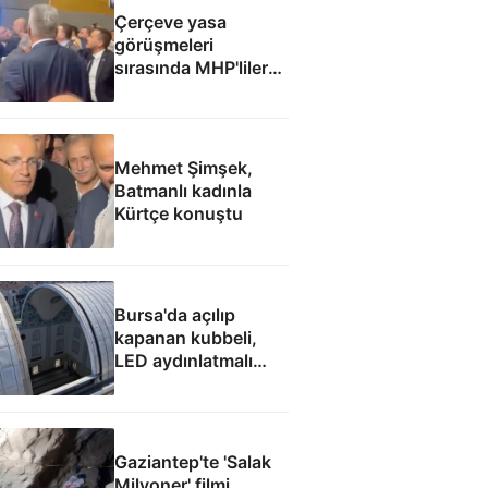
Çerçeve yasa
görüşmeleri
sırasında MHP'liler
ile İyi Partililer
arasında gerginlik
Mehmet Şimşek,
Batmanlı kadınla
Kürtçe konuştu
Bursa'da açılıp
kapanan kubbeli,
LED aydınlatmalı
cami
Gaziantep'te 'Salak
Milyoner' filmi