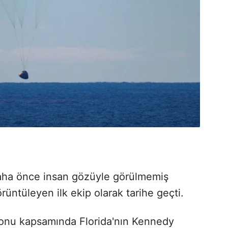
 daha önce insan gözüyle görülmemiş
örüntüleyen ilk ekip olarak tarihe geçti.
yonu kapsamında Florida'nın Kennedy