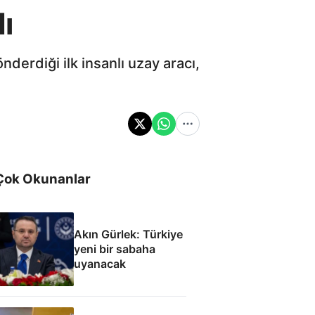
ı
derdiği ilk insanlı uzay aracı,
Çok Okunanlar
Akın Gürlek: Türkiye
yeni bir sabaha
uyanacak