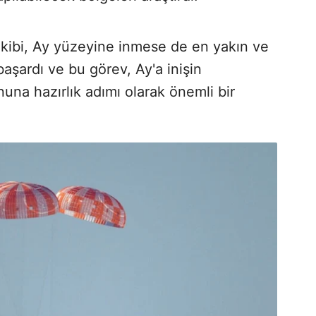
kibi, Ay yüzeyine inmese de en yakın ve
başardı ve bu görev, Ay'a inişin
nuna hazırlık adımı olarak önemli bir