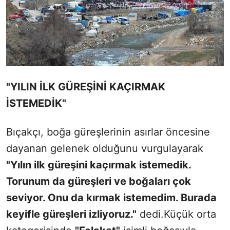
"YILIN İLK GÜREŞİNİ KAÇIRMAK
İSTEMEDİK"
Bıçakçı, boğa güreşlerinin asırlar öncesine
dayanan gelenek olduğunu vurgulayarak
"Yılın ilk güreşini kaçırmak istemedik.
Torunum da güreşleri ve boğaları çok
seviyor. Onu da kırmak istemedim. Burada
keyifle güreşleri izliyoruz."
dedi.Küçük orta