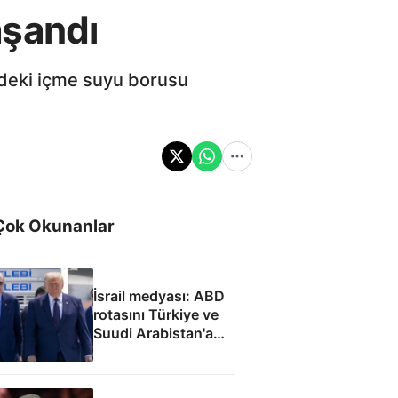
aşandı
ndeki içme suyu borusu
Çok Okunanlar
İsrail medyası: ABD
rotasını Türkiye ve
Suudi Arabistan'a
çevirdi