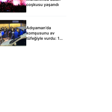
coşkusu yaşandı
Adıyaman'da
komşusunu av
tüfeğiyle vurdu: 1
ölü, 1 yaralı