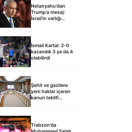
Netanyahu'dan
Trump'a mesaj:
İsrail'in varlığı
müzakere konusu
olamaz
İsmail Kartal: 2-0
kazandık 3 ya da 4
olabilirdi
Şehit ve gazilere
yeni haklar içeren
kanun teklifi
komisyondan geçti
Trabzon'da
Muhammed Salah