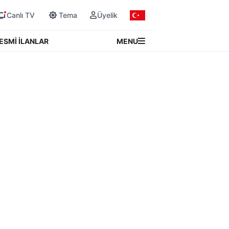
Canlı TV
Tema
Üyelik
MENU
ESMİ İLANLAR