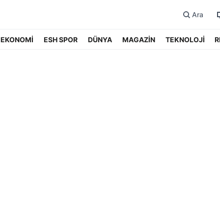
Ara
EKONOMİ
ESH SPOR
DÜNYA
MAGAZİN
TEKNOLOJİ
R