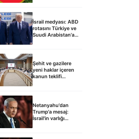
İsrail medyası: ABD
rotasını Türkiye ve
Suudi Arabistan'a
çevirdi
Şehit ve gazilere
yeni haklar içeren
kanun teklifi
komisyondan geçti
Netanyahu'dan
Trump'a mesaj:
İsrail'in varlığı
müzakere konusu
olamaz