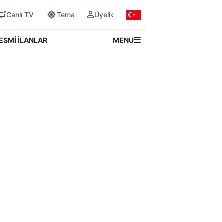
Canlı TV
Tema
Üyelik
MENU
ESMİ İLANLAR