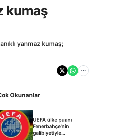
az kumaş
ayanıklı yanmaz kumaş;
Çok Okunanlar
UEFA ülke puanı
Fenerbahçe'nin
galibiyetiyle
güncellendi