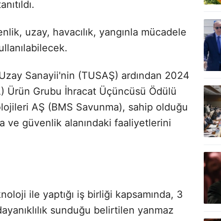
anıtıldı.
ik, uzay, havacılık, yangınla mücadele
ullanılabilecek.
 Uzay Sanayii'nin (TUSAŞ) ardından 2024
İHA) Ürün Grubu İhracat Üçüncüsü Ödülü
jileri AŞ (BMS Savunma), sahip olduğu
 ve güvenlik alanındaki faaliyetlerini
ji ile yaptığı iş birliği kapsamında, 3
dayanıklılık sunduğu belirtilen yanmaz