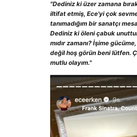
"Dediniz ki üzer zamana bırak
iltifat etmiş, Ece'yi çok sev
tanımadığım bir sanatçı me
Dediniz ki öleni çabuk unuttun
mıdır zamanı? İşime gücüme,
değil hoş görün beni lütfen. 
mutlu olayım."