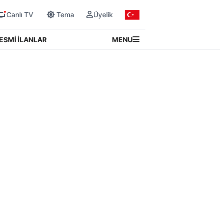
Canlı TV
Tema
Üyelik
MENU
ESMİ İLANLAR