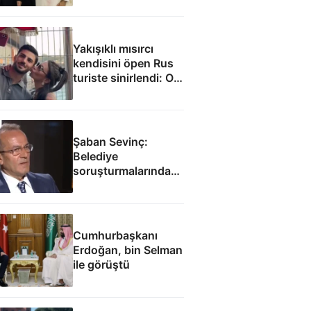
imzaladı
Yakışıklı mısırcı
kendisini öpen Rus
turiste sinirlendi: O
anlar kamerada
Şaban Sevinç:
Belediye
soruşturmalarında
savunulamayacak
durumlar var
Cumhurbaşkanı
Erdoğan, bin Selman
ile görüştü