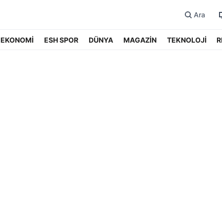
Ara
EKONOMİ
ESH SPOR
DÜNYA
MAGAZİN
TEKNOLOJİ
R