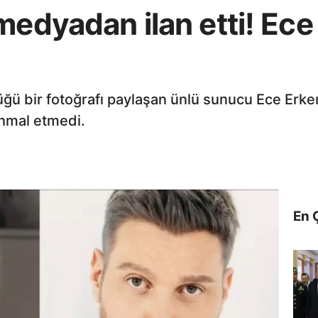
medyadan ilan etti! Ece
ptüğü bir fotoğrafı paylaşan ünlü sunucu Ece Er
hmal etmedi.
En 