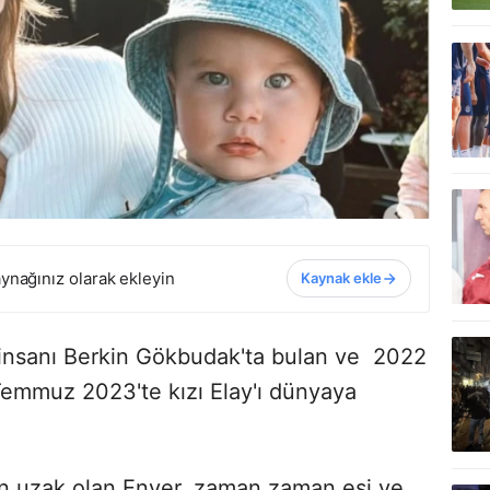
ynağınız olarak ekleyin
Kaynak ekle
 insanı Berkin Gökbudak'ta bulan ve 2022
 Temmuz 2023'te kızı Elay'ı dünyaya
an uzak olan Enver, zaman zaman eşi ve