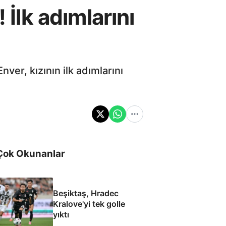
 İlk adımlarını
nver, kızının ilk adımlarını
Çok Okunanlar
Beşiktaş, Hradec
Kralove'yi tek golle
yıktı