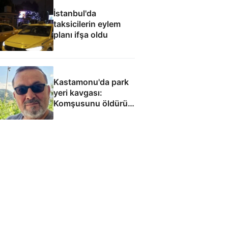
İstanbul'da
taksicilerin eylem
planı ifşa oldu
Kastamonu'da park
yeri kavgası:
Komşusunu öldürüp
evini ve aracını ateşe
verdi