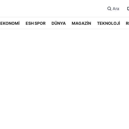
Ara
EKONOMİ
ESH SPOR
DÜNYA
MAGAZİN
TEKNOLOJİ
R