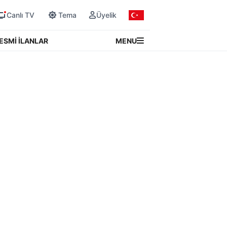
Canlı TV
Tema
Üyelik
MENU
ESMİ İLANLAR