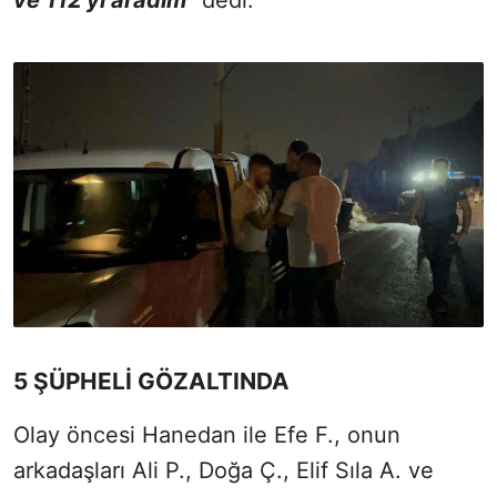
ve 112'yi aradım
" dedi.
5 ŞÜPHELİ GÖZALTINDA
Olay öncesi Hanedan ile Efe F., onun
arkadaşları Ali P., Doğa Ç., Elif Sıla A. ve