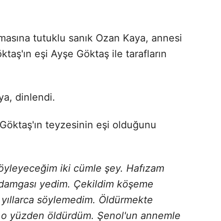
asına tutuklu sanık Ozan Kaya, annesi
taş'ın eşi Ayşe Göktaş ile tarafların
a, dinlendi.
Göktaş'ın teyzesinin eşi olduğunu
Söyleyeceğim iki cümle şey. Hafızam
 damgası yedim. Çekildim köşeme
yi yıllarca söylemedim. Öldürmekte
, o yüzden öldürdüm. Şenol'un annemle