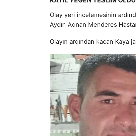
KATİL YEĞEN TESLİM OLDU
Olay yeri incelemesinin ardınd
Aydın Adnan Menderes Hastan
Olayın ardından kaçan Kaya j