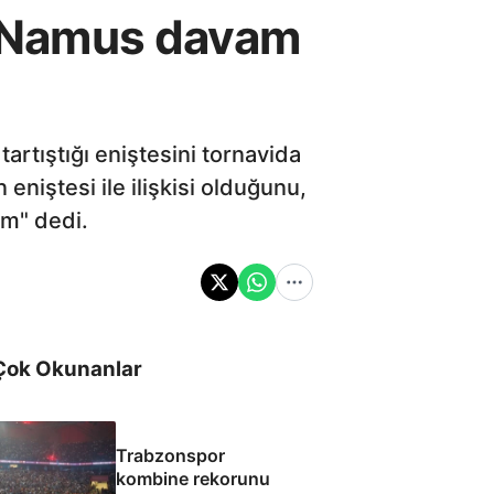
ı: Namus davam
artıştığı eniştesini tornavida
eniştesi ile ilişkisi olduğunu,
üm" dedi.
Çok Okunanlar
Trabzonspor
kombine rekorunu