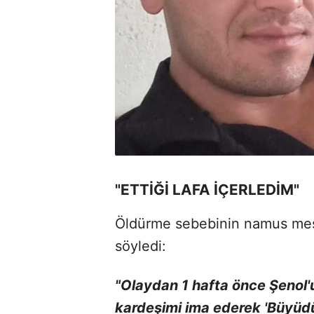
"ETTİĞİ LAFA İÇERLEDİM"
Öldürme sebebinin namus mese
söyledi:
"Olaydan 1 hafta önce Şenol'
kardeşimi ima ederek 'Büyüdü