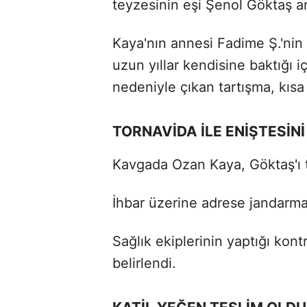
teyzesinin eşi Şenol Göktaş ar
Kaya'nın annesi Fadime Ş.'nin
uzun yıllar kendisine baktığı 
nedeniyle çıkan tartışma, kı
TORNAVİDA İLE ENİŞTESİN
Kavgada Ozan Kaya, Göktaş'ı to
İhbar üzerine adrese jandarma 
Sağlık ekiplerinin yaptığı kont
belirlendi.