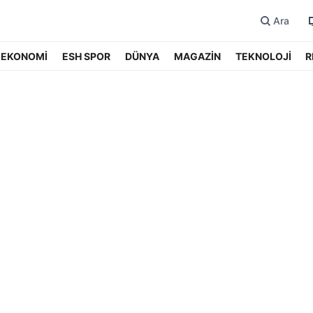
Ara
EKONOMİ
ESH SPOR
DÜNYA
MAGAZİN
TEKNOLOJİ
R