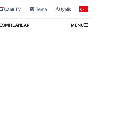
Canlı TV
Tema
Üyelik
MENU
ESMİ İLANLAR