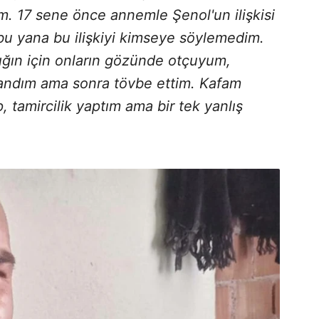
üm. 17 sene önce annemle Şenol'un ilişkisi
 yana bu ilişkiyi kimseye söylemedim.
ığın için onların gözünde otçuyum,
landım ama sonra tövbe ettim. Kafam
, tamircilik yaptım ama bir tek yanlış