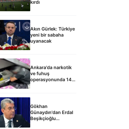
kırdı
Akın Gürlek: Türkiye
yeni bir sabaha
uyanacak
Ankara'da narkotik
ve fuhuş
operasyonunda 14
gözaltı
Gökhan
Günaydın'dan Erdal
Beşikçioğlu
eleştirisi: Siz kamu