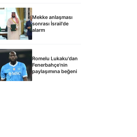
görevinizi nasıl
yapıyorsunuz
Mekke anlaşması
sonrası İsrail'de
alarm
Romelu Lukaku'dan
Fenerbahçe'nin
paylaşımına beğeni