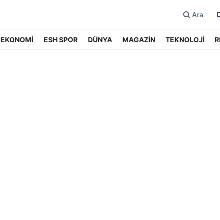
Ara
EKONOMİ
ESH SPOR
DÜNYA
MAGAZİN
TEKNOLOJİ
R