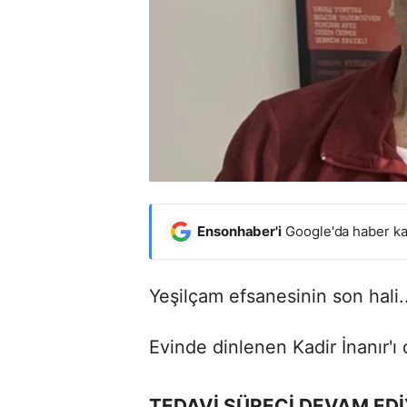
Ensonhaber'i
Google'da haber ka
Yeşilçam efsanesinin son hali..
Evinde dinlenen Kadir İnanır'ı
TEDAVİ SÜRECİ DEVAM ED