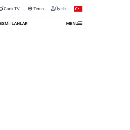
Canlı TV
Tema
Üyelik
MENU
ESMİ İLANLAR