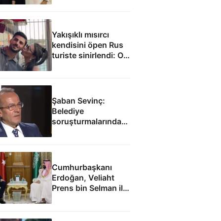
imzaladı
Yakışıklı mısırcı
kendisini öpen Rus
turiste sinirlendi: O
anlar kamerada
Şaban Sevinç:
Belediye
soruşturmalarında
savunulamayacak
durumlar var
Cumhurbaşkanı
Erdoğan, Veliaht
Prens bin Selman ile
görüştü