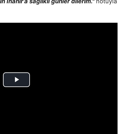
 İnanır’a sağlıklı günler dilerim."
notuyla