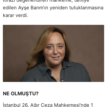
İtirazı değerlendiren mahkeme, tahliye
edilen Ayşe Barım’ın yeniden tutuklanmasına
karar verdi.
NE OLMUŞTU?
İstanbul 26. Ağır Ceza Mahkemesi'nde 1