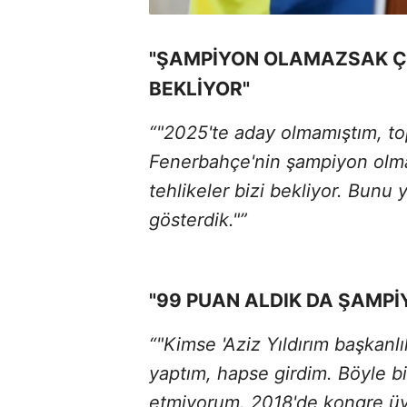
"ŞAMPİYON OLAMAZSAK ÇO
BEKLİYOR"
“"2025'te aday olmamıştım, to
Fenerbahçe'nin şampiyon olm
tehlikeler bizi bekliyor. Bunu
gösterdik."”
"99 PUAN ALDIK DA ŞAMP
“"Kimse 'Aziz Yıldırım başkanlı
yaptım, hapse girdim. Böyle b
etmiyorum. 2018'de kongre üyel