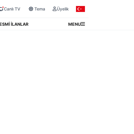
Canlı TV
Tema
Üyelik
MENU
ESMİ İLANLAR