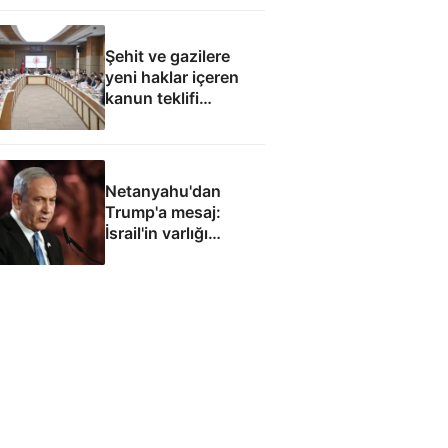
Şehit ve gazilere
yeni haklar içeren
kanun teklifi
komisyondan geçti
Netanyahu'dan
Trump'a mesaj:
İsrail'in varlığı
müzakere konusu
olamaz