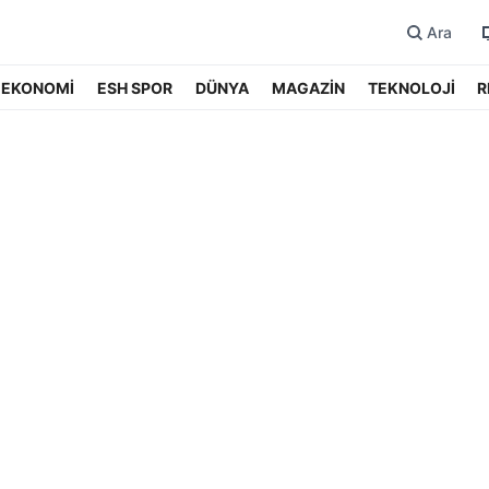
Ara
EKONOMİ
ESH SPOR
DÜNYA
MAGAZİN
TEKNOLOJİ
R