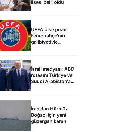
lisesi belli oldu
UEFA ülke puanı
Fenerbahçe'nin
galibiyetiyle
güncellendi
İsrail medyası: ABD
rotasını Türkiye ve
Suudi Arabistan'a
çevirdi
İran'dan Hürmüz
Boğazı için yeni
güzergah kararı