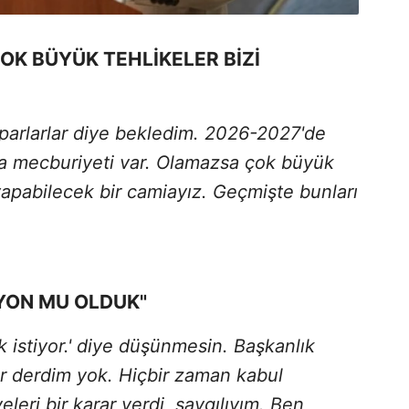
K BÜYÜK TEHLİKELER BİZİ
parlarlar diye bekledim. 2026-2027'de
a mecburiyeti var. Olamazsa çok büyük
 yapabilecek bir camiayız. Geçmişte bunları
İYON MU OLDUK"
k istiyor.' diye düşünmesin. Başkanlık
ir derdim yok. Hiçbir zaman kabul
eri bir karar verdi, saygılıyım. Ben