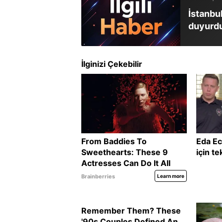
İstanbul
duyurd