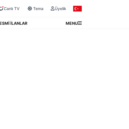
Canlı TV
Tema
Üyelik
MENU
ESMİ İLANLAR