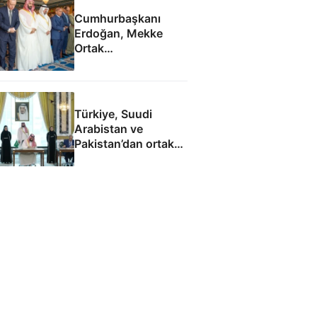
Cumhurbaşkanı
Erdoğan, Mekke
Ortak
Anlaşması'ndan
sonra cuma namazı
kıldı
Türkiye, Suudi
Arabistan ve
Pakistan’dan ortak
savunma
anlaşmasının tam
metni