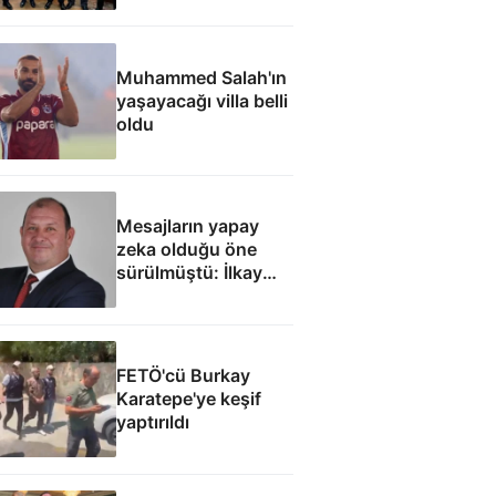
ordusunda yeniden
yapılanma gündemi
Muhammed Salah'ın
yaşayacağı villa belli
oldu
Mesajların yapay
zeka olduğu öne
sürülmüştü: İlkay
Çiçek'le ilgili yeni
tespitler dosyada
FETÖ'cü Burkay
Karatepe'ye keşif
yaptırıldı