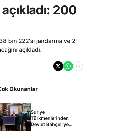
i açıkladı: 200
, 38 bin 222'si jandarma ve 2
cağını açıkladı.
Çok Okunanlar
Suriye
Türkmenlerinden
Devlet Bahçeli'ye
ziyaret: Suriye