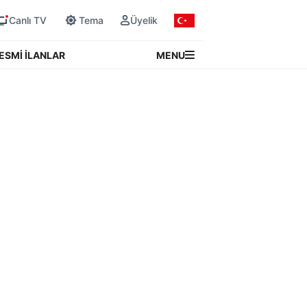
Canlı TV
Tema
Üyelik
MENU
ESMİ İLANLAR