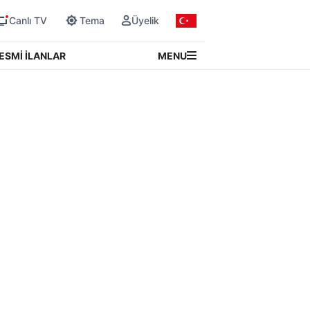
Canlı TV
Tema
Üyelik
MENU
ESMİ İLANLAR