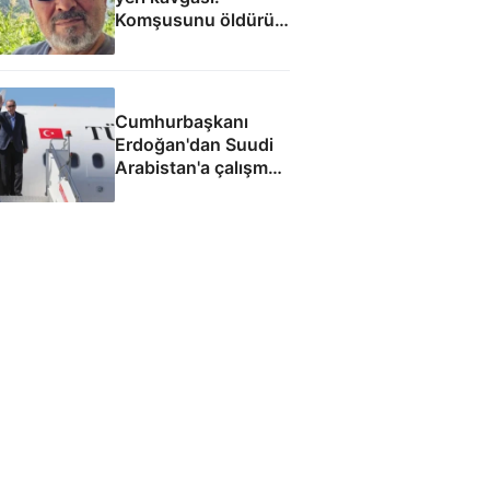
Komşusunu öldürüp
evini ve aracını ateşe
verdi
Cumhurbaşkanı
Erdoğan'dan Suudi
Arabistan'a çalışma
ziyareti