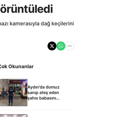
görüntüledi
hazı kamerasıyla dağ keçilerini
Çok Okunanlar
Aydın'da domuz
sanıp ateş eden
şahıs babasını
öldürdü