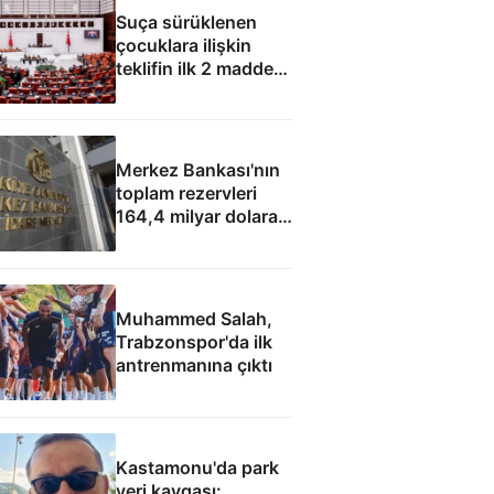
Suça sürüklenen
çocuklara ilişkin
teklifin ilk 2 maddesi
kabul edildi
Merkez Bankası'nın
toplam rezervleri
164,4 milyar dolara
yükseldi
Muhammed Salah,
Trabzonspor'da ilk
antrenmanına çıktı
Kastamonu'da park
yeri kavgası: