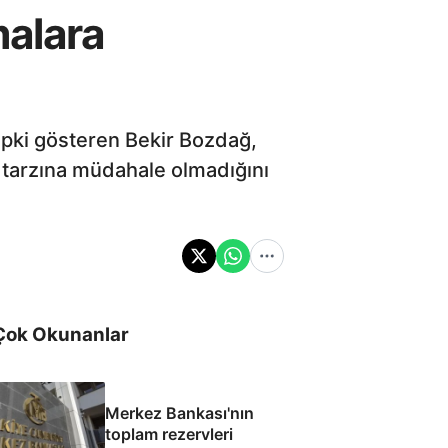
malara
epki gösteren Bekir Bozdağ,
m tarzına müdahale olmadığını
Çok Okunanlar
Merkez Bankası'nın
toplam rezervleri