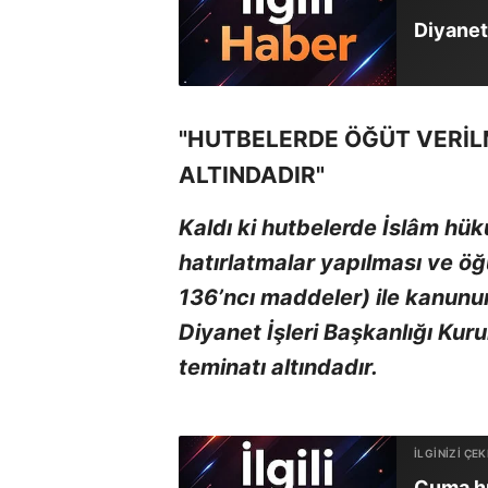
Diyanet'
"HUTBELERDE ÖĞÜT VERİL
ALTINDADIR"
Kaldı ki hutbelerde İslâm hükü
hatırlatmalar yapılması ve öğ
136’ncı maddeler) ile kanunu
Diyanet İşleri Başkanlığı Kur
teminatı altındadır.
Cuma hu