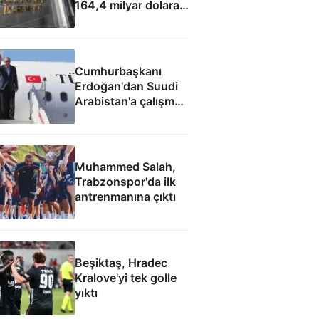
164,4 milyar dolara
yükseldi
Cumhurbaşkanı
Erdoğan'dan Suudi
Arabistan'a çalışma
ziyareti
Muhammed Salah,
Trabzonspor'da ilk
antrenmanına çıktı
Beşiktaş, Hradec
Kralove'yi tek golle
yıktı