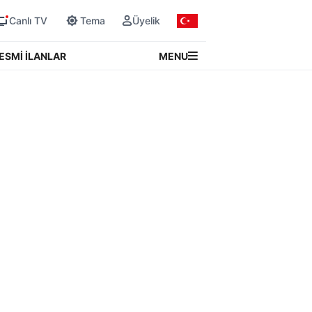
Canlı TV
Tema
Üyelik
MENU
ESMİ İLANLAR