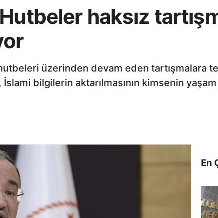
Hutbeler haksız tartış
yor
hutbeleri üzerinden devam eden tartışmalara t
 İslami bilgilerin aktarılmasının kimsenin yaşa
En 