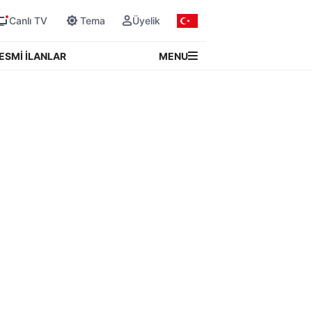
Canlı TV
Tema
Üyelik
MENU
ESMİ İLANLAR