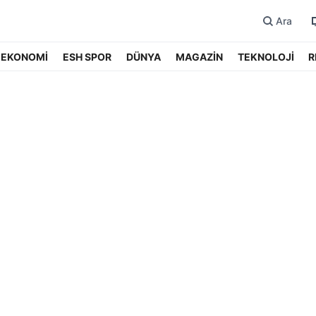
Ara
EKONOMİ
ESH SPOR
DÜNYA
MAGAZİN
TEKNOLOJİ
R