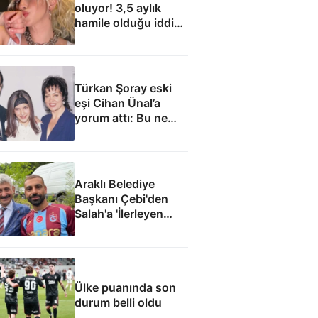
oluyor! 3,5 aylık
hamile olduğu iddia
edildi
Türkan Şoray eski
eşi Cihan Ünal’a
yorum attı: Bu ne
yakışıklılık
Araklı Belediye
Başkanı Çebi'den
Salah'a 'İlerleyen
yıllarda Mısır'a
dönme Araklı'da
yaşa' teklifi
Ülke puanında son
durum belli oldu