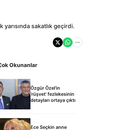
 yarısında sakatlık geçirdi.
Çok Okunanlar
Özgür Özel'in
'rüşvet' fezlekesinin
detayları ortaya çıktı
Ece Seçkin anne