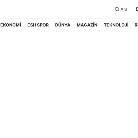
Ara
EKONOMİ
ESH SPOR
DÜNYA
MAGAZİN
TEKNOLOJİ
R