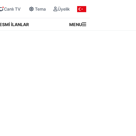
Canlı TV
Tema
Üyelik
MENU
ESMİ İLANLAR