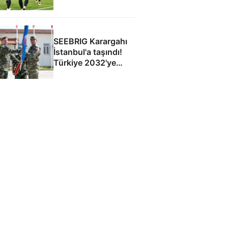
SEEBRIG Karargahı
İstanbul'a taşındı!
Türkiye 2032'ye
kadar ev sahibi