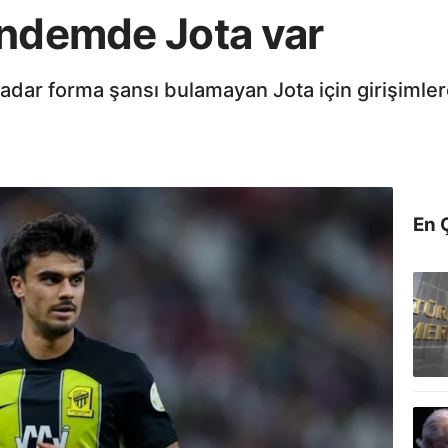
ündemde Jota var
adar forma şansı bulamayan Jota için girişimler
En 