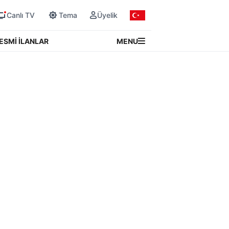
Canlı TV
Tema
Üyelik
MENU
ESMİ İLANLAR