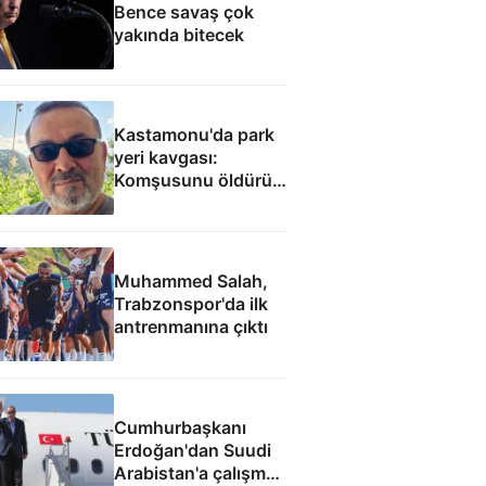
Bence savaş çok
yakında bitecek
Kastamonu'da park
yeri kavgası:
Komşusunu öldürüp
evini ve aracını ateşe
verdi
Muhammed Salah,
Trabzonspor'da ilk
antrenmanına çıktı
Cumhurbaşkanı
Erdoğan'dan Suudi
Arabistan'a çalışma