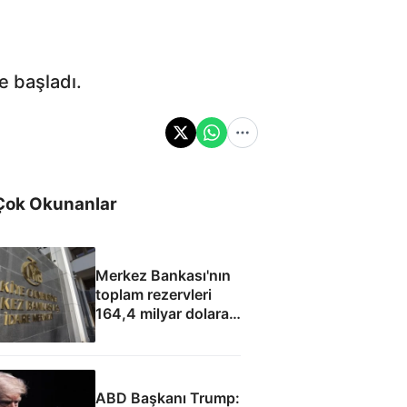
e başladı.
Çok Okunanlar
Merkez Bankası'nın
toplam rezervleri
164,4 milyar dolara
yükseldi
ABD Başkanı Trump: