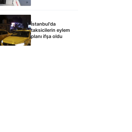
ziyareti
İstanbul'da
taksicilerin eylem
planı ifşa oldu