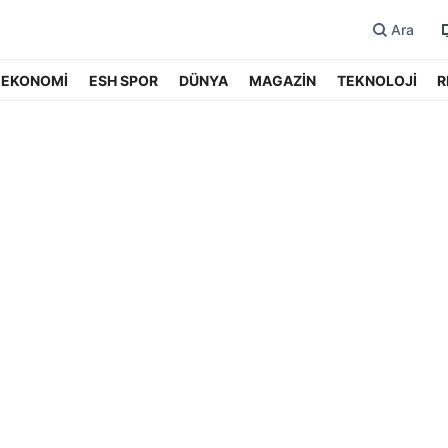
Ara
EKONOMİ
ESH SPOR
DÜNYA
MAGAZİN
TEKNOLOJİ
R