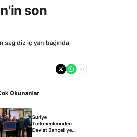
n'in son
n sağ diz iç yan bağında
Çok Okunanlar
Suriye
Türkmenlerinden
Devlet Bahçeli'ye
ziyaret: Suriye