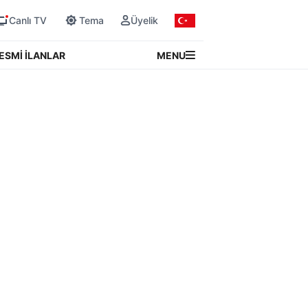
Canlı TV
Tema
Üyelik
MENU
ESMİ İLANLAR