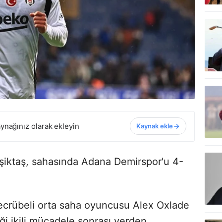
ynağınız olarak ekleyin
Kaynak ekle
eşiktaş, sahasında Adana Demirspor'u 4-
tecrübeli orta saha oyuncusu Alex Oxlade
ği ikili mücadele sonrası yerden