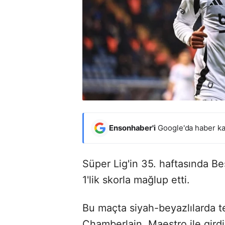
Ensonhaber'i
Google'da haber ka
Süper Lig'in 35. haftasında B
1'lik skorla mağlup etti.
Bu maçta siyah-beyazlılarda 
Chamberlain, Maestro ile girdi