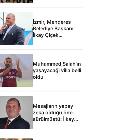
ordusunda yeniden
yapılanma gündemi
İzmir, Menderes
Belediye Başkanı
İlkay Çiçek
tutuklandı
Muhammed Salah'ın
yaşayacağı villa belli
oldu
Mesajların yapay
zeka olduğu öne
sürülmüştü: İlkay
Çiçek'le ilgili yeni
tespitler dosyada