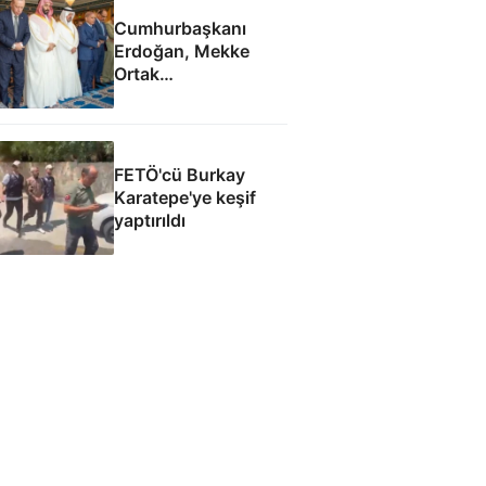
Cumhurbaşkanı
Erdoğan, Mekke
Ortak
Anlaşması'ndan
sonra cuma namazı
kıldı
FETÖ'cü Burkay
Karatepe'ye keşif
yaptırıldı