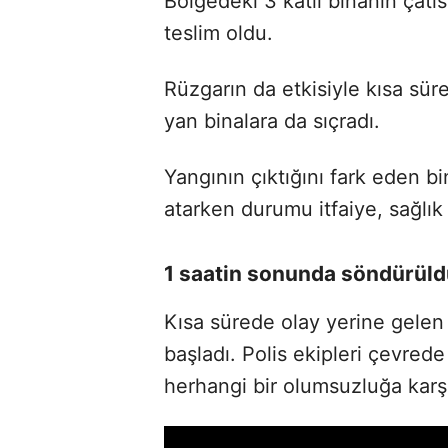
Bölgedeki 3 katlı binanın çatı
teslim oldu.
Rüzgarın da etkisiyle kısa sü
yan binalara da sıçradı.
Yangının çıktığını fark eden bi
atarken durumu itfaiye, sağlık v
1 saatin sonunda söndürül
Kısa sürede olay yerine gelen
başladı. Polis ekipleri çevrede
herhangi bir olumsuzluğa karşı