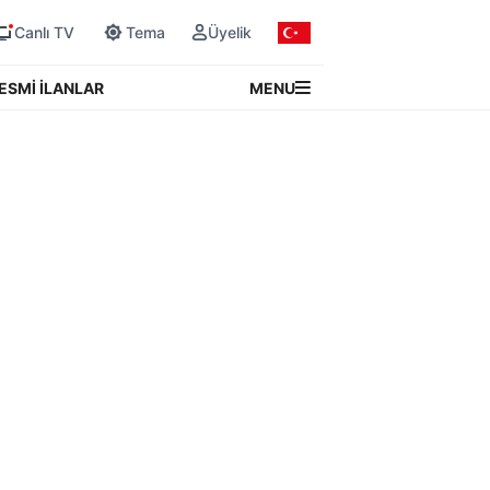
Canlı TV
Tema
Üyelik
MENU
ESMİ İLANLAR