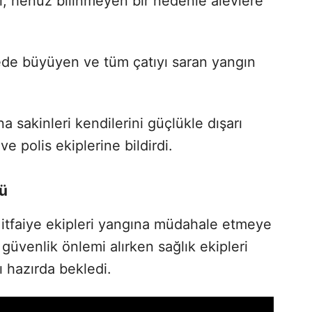
sı, henüz bilinmeyen bir nedenle alevlere
rede büyüyen ve tüm çatıyı saran yangın
na sakinleri kendilerini güçlükle dışarı
e polis ekiplerine bildirdi.
dü
 itfaiye ekipleri yangına müdahale etmeye
 güvenlik önlemi alırken sağlık ekipleri
 hazırda bekledi.