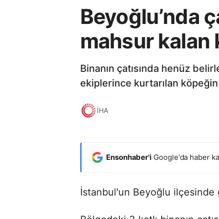
Beyoğlu’nda ça
mahsur kalan k
Binanın çatısında henüz belir
ekiplerince kurtarılan köpeğin 
İHA
Ensonhaber'i
Google'da haber ka
İstanbul'un Beyoğlu ilçesinde 