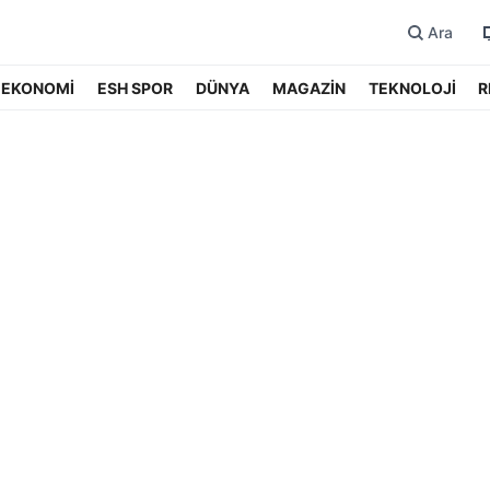
Ara
EKONOMİ
ESH SPOR
DÜNYA
MAGAZİN
TEKNOLOJİ
R