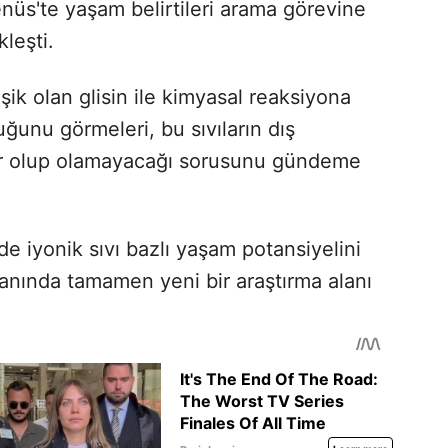
enüs'te yaşam belirtileri arama görevine
leşti.
eşik olan glisin ile kimyasal reaksiyona
duğunu görmeleri, bu sıvıların dış
ar olup olamayacağı sorusunu gündeme
e iyonik sıvı bazlı yaşam potansiyelini
lanında tamamen yeni bir araştırma alanı