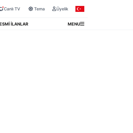
Canlı TV
Tema
Üyelik
MENU
ESMİ İLANLAR