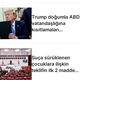
Trump doğumla ABD
vatandaşlığına
kısıtlamaları
genişleten
kararnameleri
imzaladı
Suça sürüklenen
çocuklara ilişkin
teklifin ilk 2 maddesi
kabul edildi