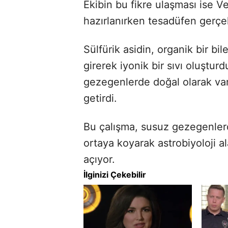
Ekibin bu fikre ulaşması ise V
hazırlanırken tesadüfen gerçek
Sülfürik asidin, organik bir bil
girerek iyonik bir sıvı oluştur
gezegenlerde doğal olarak v
getirdi.
Bu çalışma, susuz gezegenlerd
ortaya koyarak astrobiyoloji a
açıyor.