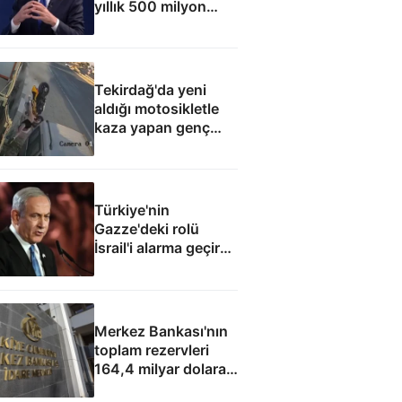
yıllık 500 milyon
dolar taşıma geliri
elde edecek
Tekirdağ'da yeni
aldığı motosikletle
kaza yapan genç
can verdi
Türkiye'nin
Gazze'deki rolü
İsrail'i alarma geçirdi:
Netanyahu'dan ABD
hamlesi
Merkez Bankası'nın
toplam rezervleri
164,4 milyar dolara
yükseldi