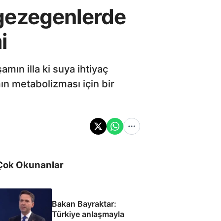
ı gezegenlerde
i
mın illa ki suya ihtiyaç
mın metabolizması için bir
Çok Okunanlar
Bakan Bayraktar:
Türkiye anlaşmayla