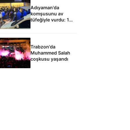
Adıyaman'da
komşusunu av
tüfeğiyle vurdu: 1
ölü, 1 yaralı
Trabzon'da
Muhammed Salah
coşkusu yaşandı