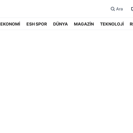
Ara
EKONOMİ
ESH SPOR
DÜNYA
MAGAZİN
TEKNOLOJİ
R