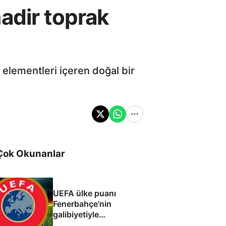
 nadir toprak
ak elementleri içeren doğal bir
Çok Okunanlar
UEFA ülke puanı
Fenerbahçe'nin
galibiyetiyle
güncellendi