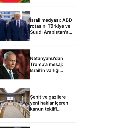
İsrail medyası: ABD
rotasını Türkiye ve
Suudi Arabistan'a
çevirdi
Netanyahu'dan
Trump'a mesaj:
İsrail'in varlığı
müzakere konusu
olamaz
Şehit ve gazilere
yeni haklar içeren
kanun teklifi
komisyondan geçti