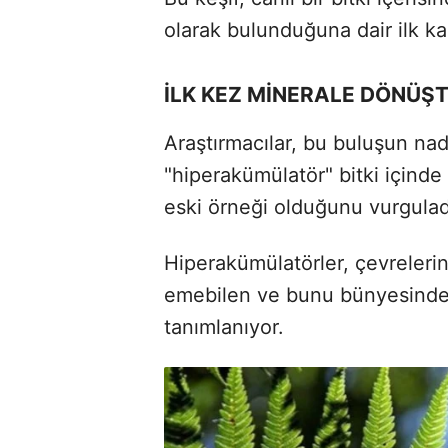
olarak bulunduğuna dair ilk kan
İLK KEZ MİNERALE DÖNÜ
Araştırmacılar, bu buluşun nad
"hiperakümülatör" bitki içinde
eski örneği olduğunu vurgulad
Hiperakümülatörler, çevreler
emebilen ve bunu bünyesinde t
tanımlanıyor.