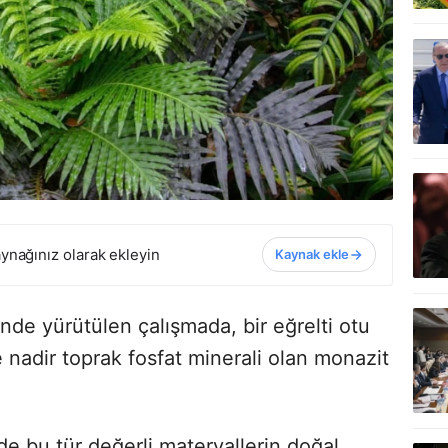
ynağınız olarak ekleyin
Kaynak ekle
ünde yürütülen çalışmada, bir eğrelti otu
nadir toprak fosfat minerali olan monazit
inde bu tür değerli materyallerin doğal