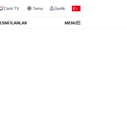
Canlı TV
Tema
Üyelik
MENU
ESMİ İLANLAR