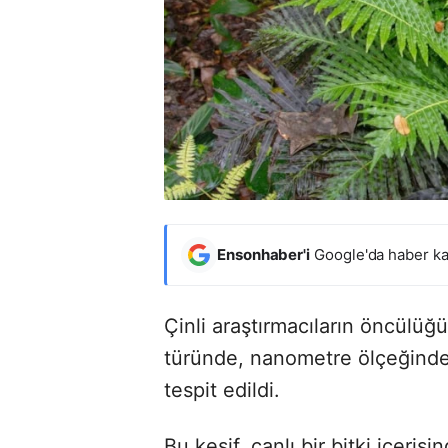
Ensonhaber'i
Google'da haber ka
Çinli araştırmacıların öncülüğ
türünde, nanometre ölçeğinde 
tespit edildi.
Bu keşif, canlı bir bitki içeris