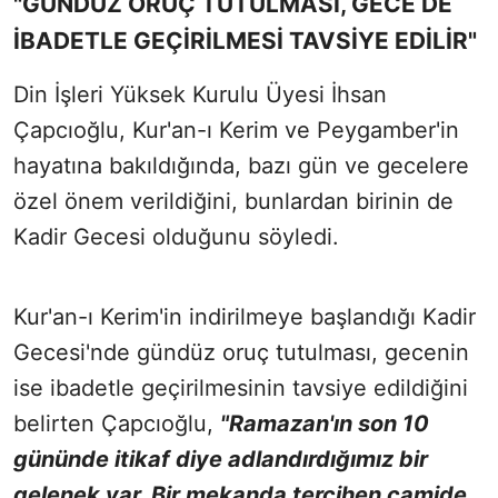
"GÜNDÜZ ORUÇ TUTULMASI, GECE DE
İBADETLE GEÇİRİLMESİ TAVSİYE EDİLİR"
Din İşleri Yüksek Kurulu Üyesi İhsan
Çapcıoğlu, Kur'an-ı Kerim ve Peygamber'in
hayatına bakıldığında, bazı gün ve gecelere
özel önem verildiğini, bunlardan birinin de
Kadir Gecesi olduğunu söyledi.
Kur'an-ı Kerim'in indirilmeye başlandığı Kadir
Gecesi'nde gündüz oruç tutulması, gecenin
ise ibadetle geçirilmesinin tavsiye edildiğini
belirten Çapcıoğlu,
"Ramazan'ın son 10
gününde itikaf diye adlandırdığımız bir
gelenek var. Bir mekanda tercihen camide