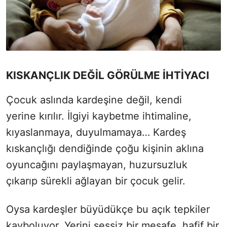
KISKANÇLIK DEĞİL GÖRÜLME İHTİYACI
Çocuk aslında kardeşine değil, kendi
yerine kırılır. İlgiyi kaybetme ihtimaline,
kıyaslanmaya, duyulmamaya… Kardeş
kıskançlığı dendiğinde çoğu kişinin aklına
oyuncağını paylaşmayan, huzursuzluk
çıkarıp sürekli ağlayan bir çocuk gelir.
Oysa kardeşler büyüdükçe bu açık tepkiler
kayboluyor. Yerini sessiz bir mesafe, hafif bir