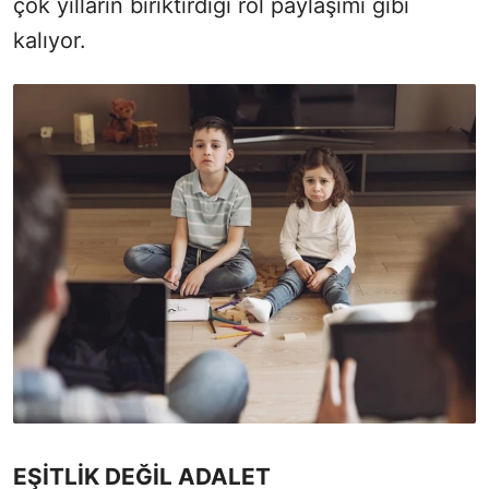
çok yılların biriktirdiği rol paylaşımı gibi
kalıyor.
EŞİTLİK DEĞİL ADALET