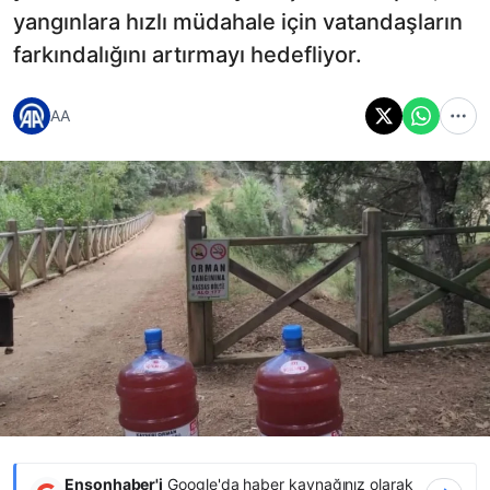
yangınlara hızlı müdahale için vatandaşların
farkındalığını artırmayı hedefliyor.
AA
Ensonhaber'i
Google'da haber kaynağınız olarak