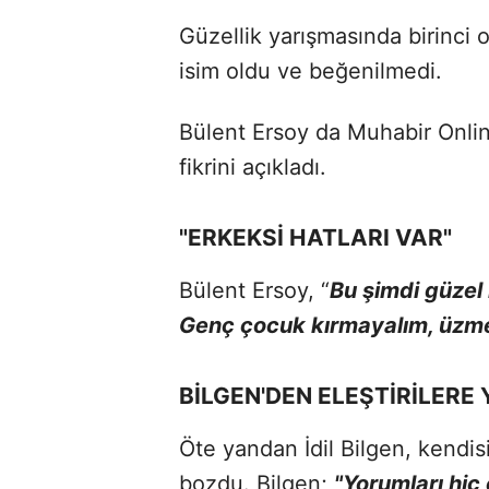
Güzellik yarışmasında birinci ol
isim oldu ve beğenilmedi.
Bülent Ersoy da Muhabir Online'
fikrini açıkladı.
"ERKEKSİ HATLARI VAR"
Bülent Ersoy, “
Bu şimdi güzel 
Genç çocuk kırmayalım, üzm
BİLGEN'DEN ELEŞTİRİLERE 
Öte yandan İdil Bilgen, kendisi
bozdu. Bilgen;
"Yorumları hi