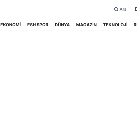
Ara
EKONOMİ
ESH SPOR
DÜNYA
MAGAZİN
TEKNOLOJİ
R