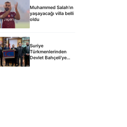
Muhammed Salah'ın
yaşayacağı villa belli
oldu
Suriye
Türkmenlerinden
Devlet Bahçeli'ye
ziyaret: Suriye
ordusunda yeniden
yapılanma gündemi