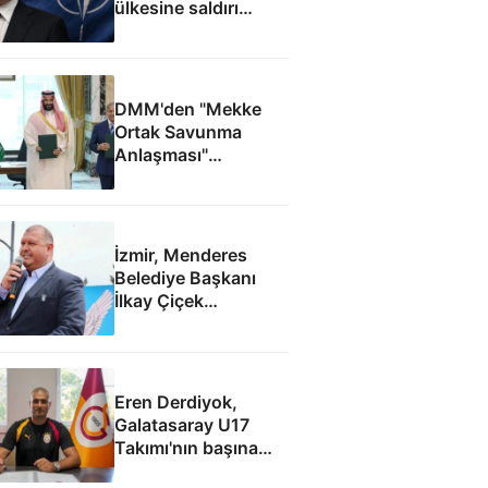
ülkesine saldırı
düzenleyebilir
DMM'den "Mekke
Ortak Savunma
Anlaşması"
iddialarına yalanlama
İzmir, Menderes
Belediye Başkanı
İlkay Çiçek
tutuklandı
Eren Derdiyok,
Galatasaray U17
Takımı'nın başına
geçti