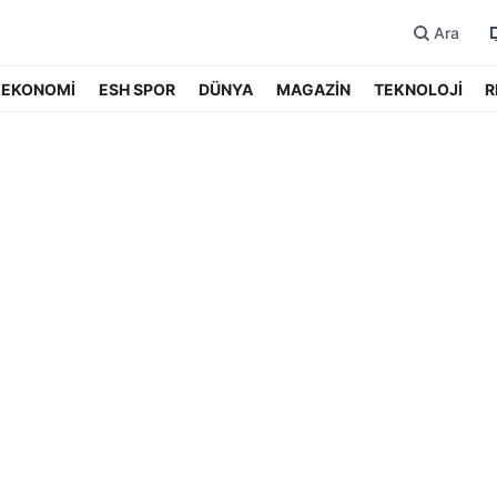
Ara
EKONOMİ
ESH SPOR
DÜNYA
MAGAZİN
TEKNOLOJİ
R