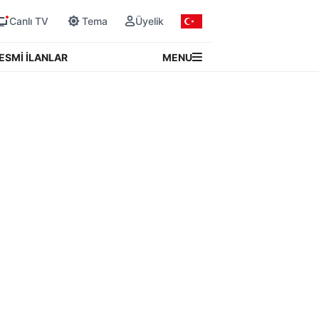
Canlı TV
Tema
Üyelik
MENU
ESMİ İLANLAR