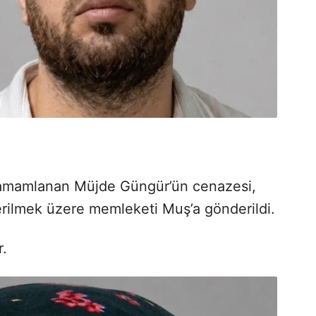
 tamamlanan Müjde Güngür’ün cenazesi,
erilmek üzere memleketi Muş’a gönderildi.
r.