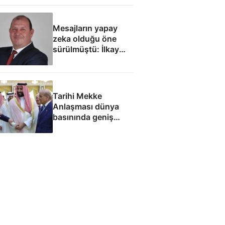
Mesajların yapay
zeka olduğu öne
sürülmüştü: İlkay
Çiçek'le ilgili yeni
tespitler dosyada
Tarihi Mekke
Anlaşması dünya
basınında geniş
yankı uyandırdı