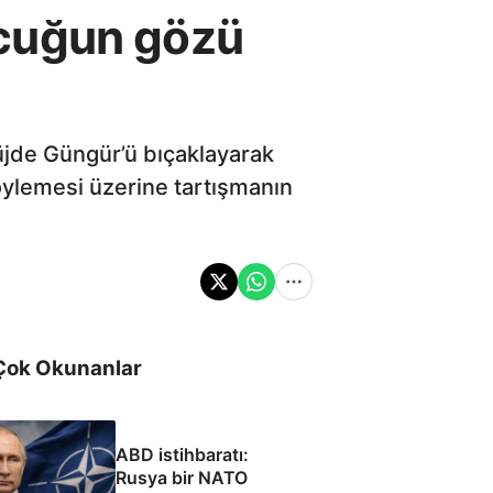
ocuğun gözü
jde Güngür’ü bıçaklayarak
öylemesi üzerine tartışmanın
Çok Okunanlar
ABD istihbaratı:
Rusya bir NATO