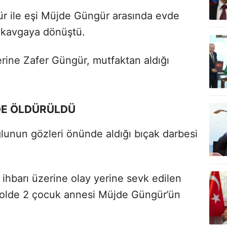
ür ile eşi Müjde Güngür arasında evde
e kavgaya dönüştü.
rine Zafer Güngür, mutfaktan aldığı
E ÖLDÜRÜLDÜ
ğlunun gözleri önünde aldığı bıçak darbesi
hbarı üzerine olay yerine sevk edilen
ntrolde 2 çocuk annesi Müjde Güngür’ün