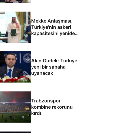
Mekke Anlaşması,
Türkiye'nin askeri
kapasitesini yeniden
uluslararası
kamuoyunun
gündemine getirdi
Akın Gürlek: Türkiye
yeni bir sabaha
uyanacak
Trabzonspor
kombine rekorunu
kırdı