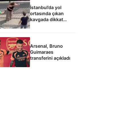
İstanbul’da yol
ortasında çıkan
kavgada dikkat
çeken söz: Kocanı
aldım elinden, çatla
Arsenal, Bruno
Guimaraes
transferini açıkladı