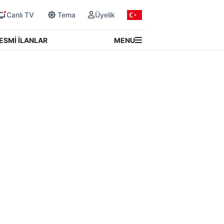
Canlı TV
Tema
Üyelik
MENU
ESMİ İLANLAR