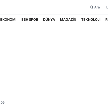
Ara
EKONOMİ
ESH SPOR
DÜNYA
MAGAZİN
TEKNOLOJİ
R
:09