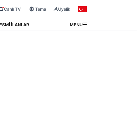
Canlı TV
Tema
Üyelik
MENU
ESMİ İLANLAR