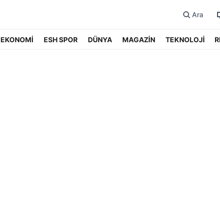
Ara
EKONOMİ
ESH SPOR
DÜNYA
MAGAZİN
TEKNOLOJİ
R