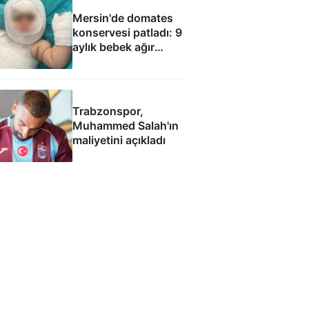
Mersin'de domates
konservesi patladı: 9
aylık bebek ağır
yaralandı
Trabzonspor,
Muhammed Salah'ın
maliyetini açıkladı