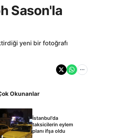
ph Sason'la
irdiği yeni bir fotoğrafı
Çok Okunanlar
İstanbul'da
taksicilerin eylem
planı ifşa oldu