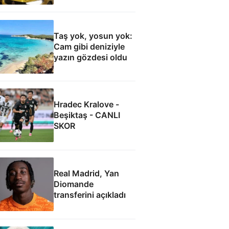
Taş yok, yosun yok:
Cam gibi deniziyle
yazın gözdesi oldu
Hradec Kralove -
Beşiktaş - CANLI
SKOR
Real Madrid, Yan
Diomande
transferini açıkladı