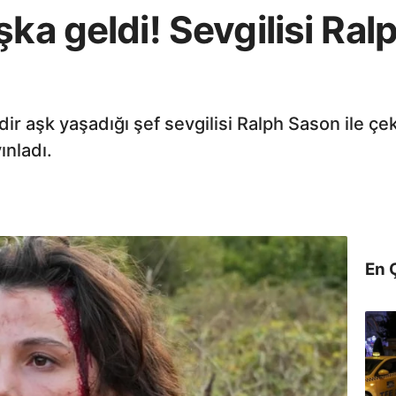
şka geldi! Sevgilisi Ral
r aşk yaşadığı şef sevgilisi Ralph Sason ile çekt
nladı.
En 