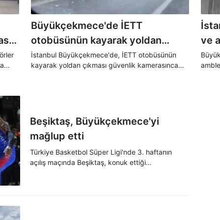
Büyükçekmece'de İETT
İsta
ası
otobüsünün kayarak yoldan
ve a
çıktığı anlar
tut
örler
İstanbul Büyükçekmece'de, İETT otobüsünün
Büyük
ya
kayarak yoldan çıkması güvenlik kamerasınca
amblem
me,
kaydedildi.
yaşın
a anı
zanlı
Beşiktaş, Büyükçekmece'yi
mağlup etti
Türkiye Basketbol Süper Ligi'nde 3. haftanın
açılış maçında Beşiktaş, konuk ettiği
Büyükçekmece'yi 100-76 yendi.