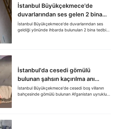
İstanbul Büyükçekmece'de
duvarlarından ses gelen 2 bina
boşaltıldı
İstanbul Büyükçekmece'de duvarlarından ses
geldiği yönünde ihbarda bulunulan 2 bina tedbir
amacıyla tahliye edildi.
İstanbul'da cesedi gömülü
bulunan şahsın kaçırılma anı
ortaya çıktı
İstanbul Büyükçekmece'de cesedi boş villanın
bahçesinde gömülü bulunan Afganistan uyruklu
şahsın kaçırıldığı anın görüntüsü ortaya çıktı.
Görüntülerde araca binmekte direnen şahsın
darbedildiği görüldü.