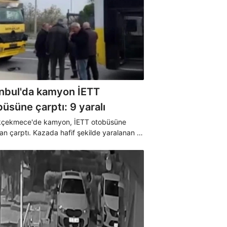
anbul'da kamyon İETT
üsüne çarptı: 9 yaralı
çekmece'de kamyon, İETT otobüsüne
an çarptı. Kazada hafif şekilde yaralanan 9
mbulansla hastaneye kaldırıldı. Kaza
yle kapatılan yol, çalışmaların ardından
 trafiğe açıldı.