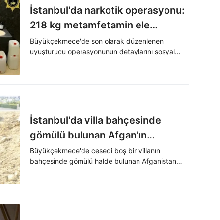
İstanbul'da narkotik operasyonu:
218 kg metamfetamin ele
geçirildi
Büyükçekmece'de son olarak düzenlenen
uyuşturucu operasyonunun detaylarını sosyal
medya platformu X hesabı üzerinden aktaran
İçişleri Bakanı Ali Yerlikaya, uyuşturucu madde
ticareti yapan 1 şüphelinin yakalandığını duyurdu.
İstanbul'da villa bahçesinde
gömülü bulunan Afgan'ın
kaçırılma anları
Büyükçekmece'de cesedi boş bir villanın
bahçesinde gömülü halde bulunan Afganistan
uyruklu şahsın kaçırıldığı ana dair görüntüler
ortaya çıktı.