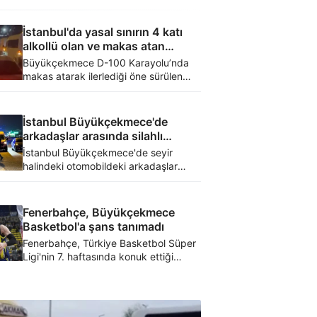
İstanbul'da yasal sınırın 4 katı
alkollü olan ve makas atan
sürücü 6 aylık bebeği hayattan
Büyükçekmece D-100 Karayolu’nda
kopardı
makas atarak ilerlediği öne sürülen
sürücünün neden olduğu feci kazada
6 aylık bebek yaşamını yitirdi, anne ve
baba ise yaralandı. Kazaya neden
İstanbul Büyükçekmece'de
olan sürücünün 2.00 promil alkollü
arkadaşlar arasında silahlı
olduğu tespit edildi.
kavga: 2 ölü
İstanbul Büyükçekmece'de seyir
halindeki otomobildeki arkadaşlar
arasında çıkan silahlı kavgada 2 kişi
hayatını kaybetti, 1 kişi ağır yaralandı.
Fenerbahçe, Büyükçekmece
Basketbol'a şans tanımadı
Fenerbahçe, Türkiye Basketbol Süper
Ligi'nin 7. haftasında konuk ettiği
Büyükçekmece Basketbol'u 91-87
yendi.