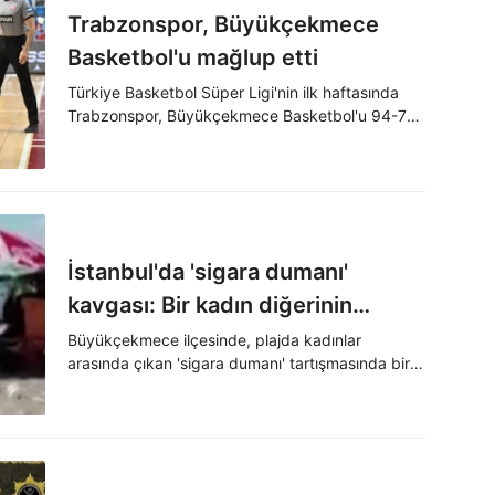
Trabzonspor, Büyükçekmece
Basketbol'u mağlup etti
Türkiye Basketbol Süper Ligi'nin ilk haftasında
Trabzonspor, Büyükçekmece Basketbol'u 94-76
yendi.
İstanbul'da 'sigara dumanı'
kavgası: Bir kadın diğerinin
kolunu ısırdı
Büyükçekmece ilçesinde, plajda kadınlar
arasında çıkan 'sigara dumanı' tartışmasında bir
kadın diğerinin kolunu ısırırken yaşananlar cep
telefonu kamerasıyla görüntülendi.