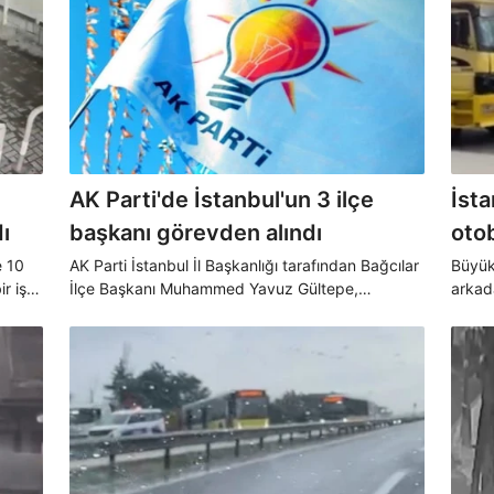
AK Parti'de İstanbul'un 3 ilçe
İst
ı
başkanı görevden alındı
otob
e 10
AK Parti İstanbul İl Başkanlığı tarafından Bağcılar
Büyük
ir iş
İlçe Başkanı Muhammed Yavuz Gültepe,
arkad
yla
Büyükçekmece İlçe Başkanı Mahmut Yusuf ve
kişi a
Küçükçekmece İlçe Başkanı Nejat Öztürk
sebebi
görevden alındı.
tekrar