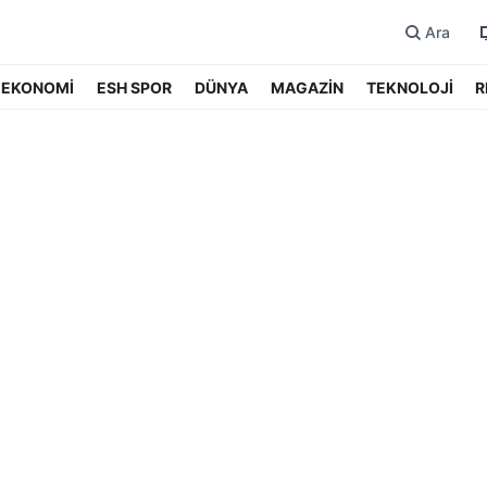
Ara
EKONOMİ
ESH SPOR
DÜNYA
MAGAZİN
TEKNOLOJİ
R