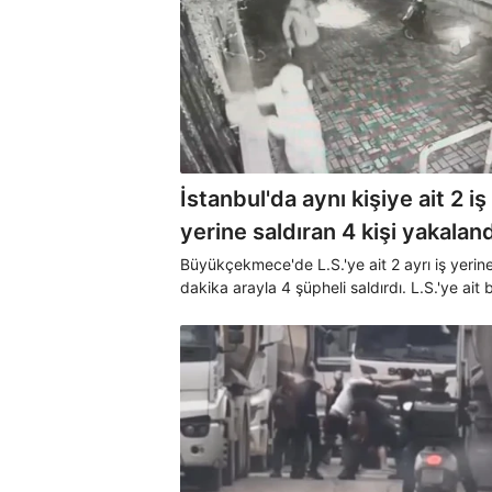
İstanbul'da aynı kişiye ait 2 iş
yerine saldıran 4 kişi yakaland
Büyükçekmece'de L.S.'ye ait 2 ayrı iş yerin
dakika arayla 4 şüpheli saldırdı. L.S.'ye ait b
yeri kundaklanırken diğeri kurşunlandı. Ola
ilgili yapılan çalışmalarda 4 kişi yakalanarak
gözaltına alındı.