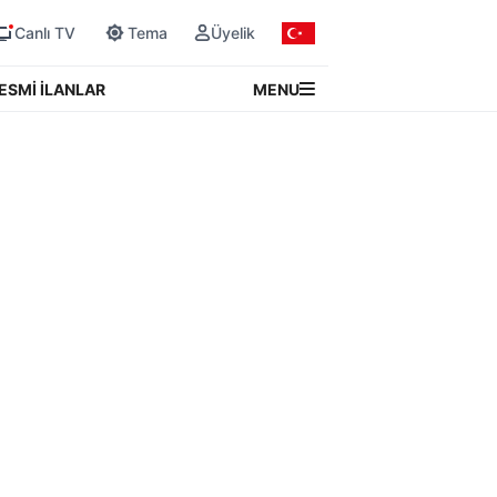
Canlı TV
Tema
Üyelik
MENU
ESMİ İLANLAR