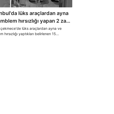
nbul'da lüks araçlardan ayna
mblem hırsızlığı yapan 2 zanlı
uklandı
çekmece'de lüks araçlardan ayna ve
 hırsızlığı yaptıkları belirlenen 15
daki çocuk şüpheli ile 39 suç kaydı bulunan
 tutuklanarak cezaevine gönderildi.