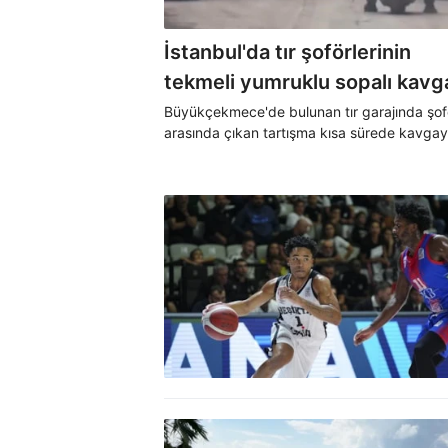
İstanbul'da tır şoförlerinin
tekmeli yumruklu sopalı kavg
kamerada
Büyükçekmece'de bulunan tır garajında şof
arasında çıkan tartışma kısa sürede kavga
dönüştü. Kavgada, şoförler birbirlerine tek
yumruk ve sopalarla saldırdı. Yaşanan kavg
cep telefonu kamerasına yansıdı.