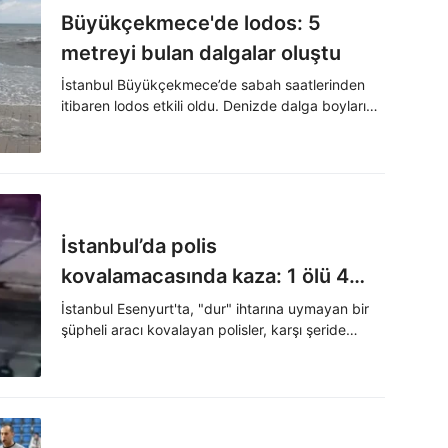
Büyükçekmece'de lodos: 5
metreyi bulan dalgalar oluştu
İstanbul Büyükçekmece’de sabah saatlerinden
itibaren lodos etkili oldu. Denizde dalga boylarının
zaman zaman 5 metreye yükseldiği görüldü.
İstanbul’da polis
kovalamacasında kaza: 1 ölü 4
yaralı
İstanbul Esenyurt'ta, "dur" ihtarına uymayan bir
şüpheli aracı kovalayan polisler, karşı şeride
geçen araca çarptı. Kazada araç sürücüsü
hayatını kaybederken 2 polis dahil 4 kişi
yaralandı.