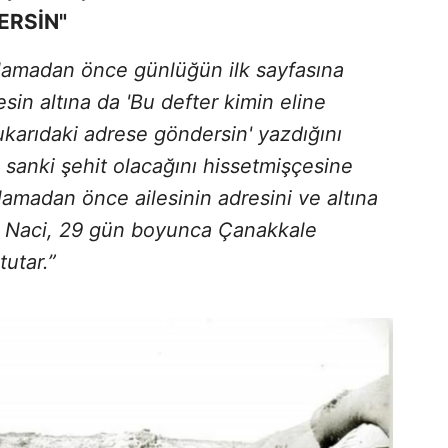
ERSİN"
lamadan önce günlüğün ilk sayfasına
esin altına da 'Bu defter kimin eline
ukarıdaki adrese göndersin' yazdığını
sanki şehit olacağını hissetmişçesine
madan önce ailesinin adresini ve altına
him Naci, 29 gün boyunca Çanakkale
utar.”