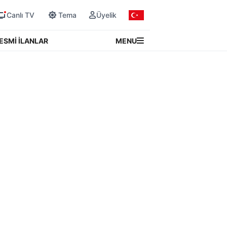
Canlı TV
Tema
Üyelik
MENU
ESMİ İLANLAR