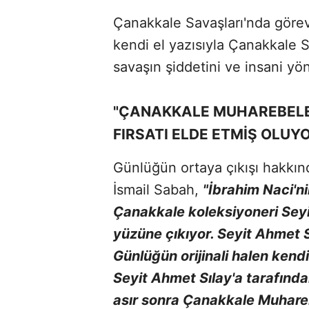
Çanakkale Savaşları'nda görev
kendi el yazısıyla Çanakkale S
savaşın şiddetini ve insani yö
"ÇANAKKALE MUHAREBELER
FIRSATI ELDE ETMİŞ OLUY
Günlüğün ortaya çıkışı hakkın
İsmail Sabah,
"İbrahim Naci'ni
Çanakkale koleksiyoneri Seyi
yüzüne çıkıyor. Seyit Ahmet Sı
Günlüğün orijinali halen kend
Seyit Ahmet Sılay'a tarafınd
asır sonra Çanakkale Muhareb