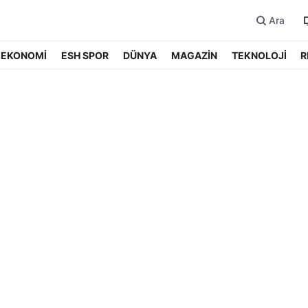
Ara
EKONOMİ
ESH SPOR
DÜNYA
MAGAZİN
TEKNOLOJİ
R