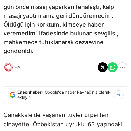
gün önce masaj yaparken fenalaştı, kalp
masajı yaptım ama geri döndüremedim.
Öldüğü için korktum, kimseye haber
veremedim” ifadesinde bulunan sevgilisi,
mahkemece tutuklanarak cezaevine
gönderildi.
İHA
Ensonhaber'i
Google'da haber kaynağınız olarak
ekleyin
Çanakkale'de yaşanan tüyler ürperten
cinayette, Özbekistan uyruklu 63 yaşındaki