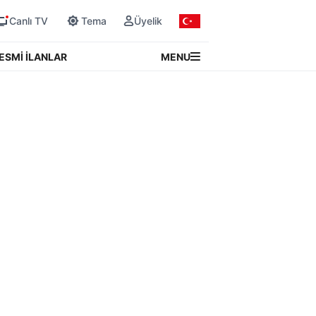
Canlı TV
Tema
Üyelik
MENU
ESMİ İLANLAR