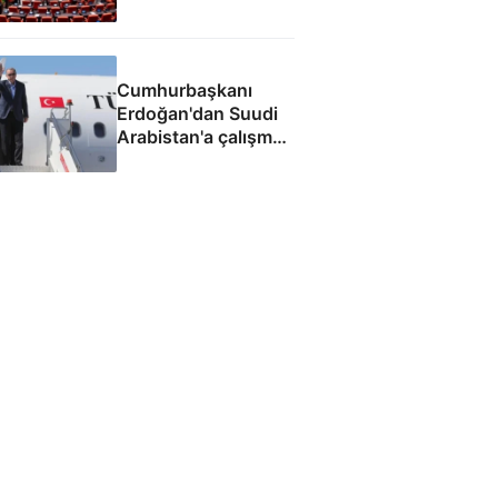
kabul edildi
Cumhurbaşkanı
Erdoğan'dan Suudi
Arabistan'a çalışma
ziyareti