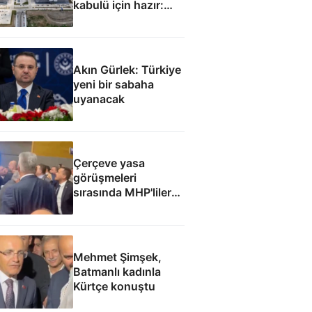
kabulü için hazır:
Eylül ayında
başlaması
hedefleniyor
Akın Gürlek: Türkiye
yeni bir sabaha
uyanacak
Çerçeve yasa
görüşmeleri
sırasında MHP'liler
ile İyi Partililer
arasında gerginlik
Mehmet Şimşek,
Batmanlı kadınla
Kürtçe konuştu