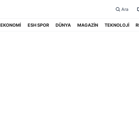
Ara
EKONOMİ
ESH SPOR
DÜNYA
MAGAZİN
TEKNOLOJİ
R