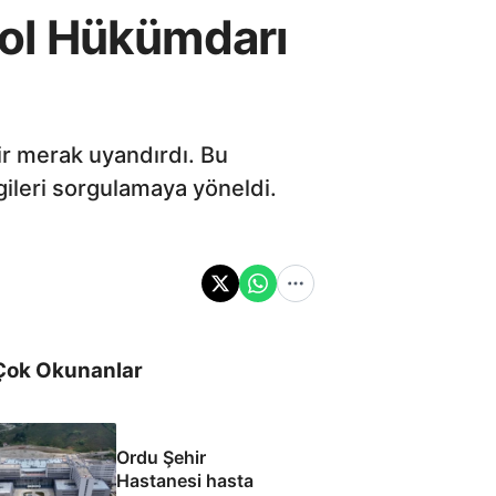
ğol Hükümdarı
ir merak uyandırdı. Bu
gileri sorgulamaya yöneldi.
Çok Okunanlar
Ordu Şehir
Hastanesi hasta