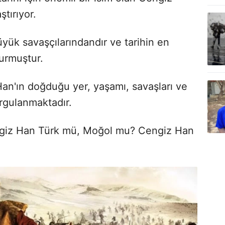
ştırıyor.
yük savaşçılarındandır ve tarihin en
urmuştur.
Han'ın doğduğu yer, yaşamı, savaşları ve
orgulanmaktadır.
ngiz Han Türk mü, Moğol mu? Cengiz Han