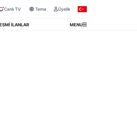
Canlı TV
Tema
Üyelik
MENU
ESMİ İLANLAR