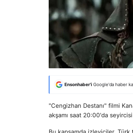
Ensonhaber'i
Google'da haber ka
"Cengizhan Destanı" filmi Kan
akşamı saat 20:00'da seyircisi
Bu kapsamda izleyiciler, Türk t