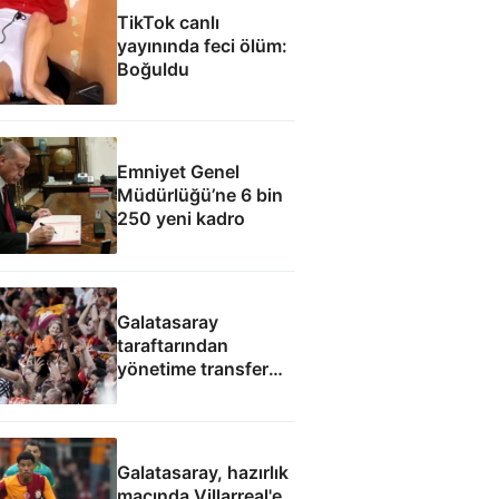
TikTok canlı
yayınında feci ölüm:
Boğuldu
Emniyet Genel
Müdürlüğü’ne 6 bin
250 yeni kadro
Galatasaray
taraftarından
yönetime transfer
protestosu
Galatasaray, hazırlık
maçında Villarreal'e