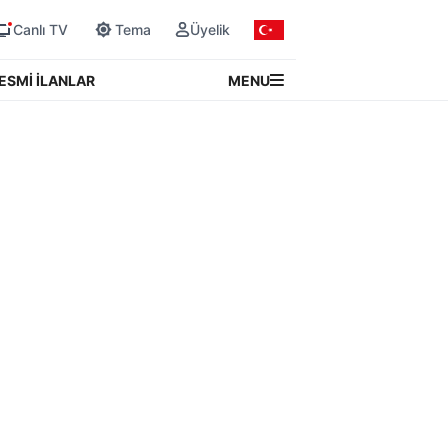
Canlı TV
Tema
Üyelik
MENU
ESMİ İLANLAR