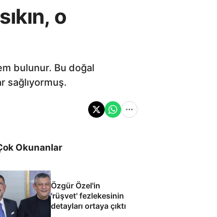
ıkın, o
tem bulunur. Bu doğal
ar sağlıyormuş.
Çok Okunanlar
Özgür Özel'in
'rüşvet' fezlekesinin
detayları ortaya çıktı