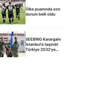
Ülke puanında son
durum belli oldu
SEEBRIG Karargahı
İstanbul'a taşındı!
Türkiye 2032'ye
kadar ev sahibi