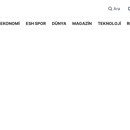
Ara
EKONOMİ
ESH SPOR
DÜNYA
MAGAZİN
TEKNOLOJİ
R