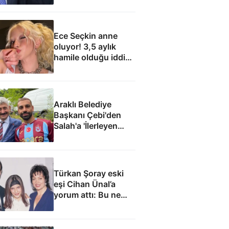
Ece Seçkin anne
oluyor! 3,5 aylık
hamile olduğu iddia
edildi
Araklı Belediye
Başkanı Çebi'den
Salah'a 'İlerleyen
yıllarda Mısır'a
dönme Araklı'da
yaşa' teklifi
Türkan Şoray eski
eşi Cihan Ünal’a
yorum attı: Bu ne
yakışıklılık