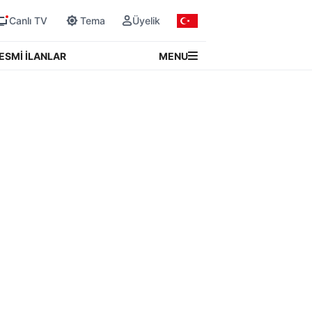
Canlı TV
Tema
Üyelik
MENU
ESMİ İLANLAR