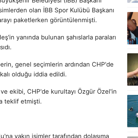
Büyükşehir Belediyesi
(
İBB) Başkanı
simlerden olan İBB Spor Kulübü Başkanı
arayı paketlerken
görüntülenmişti.
eş'in yanında bulunan şahıslarla paraları
sıdı.
rin, genel seçimlerin ardından CHP'de
alı olduğu iddia edildi.
ve ekibi, CHP'de kurultayı Özgür Özel'in
teklif etmişti.
u'na yakın isimler tarafından dolaşıma