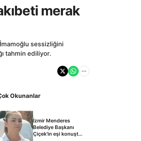
akıbeti merak
 İmamoğlu sessizliğini
ı tahmin ediliyor.
Çok Okunanlar
İzmir Menderes
Belediye Başkanı
Çiçek'in eşi konuştu:
Mesajlara