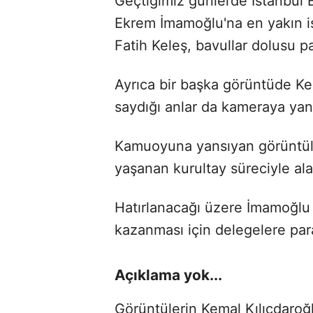
Geçtiğimiz günlerde İstanbul 
Ekrem İmamoğlu'na en yakın i
Fatih Keleş, bavullar dolusu p
Ayrıca bir başka görüntüde Kel
saydığı anlar da kameraya yan
Kamuoyuna yansıyan görüntüle
yaşanan kurultay süreciyle alak
Hatırlanacağı üzere İmamoğlu 
kazanması için delegelere para 
Açıklama yok...
Görüntülerin Kemal Kılıçdaroğl