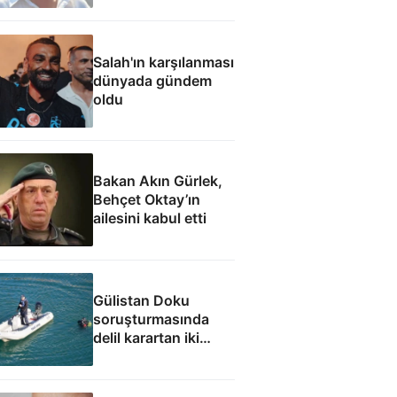
inanmıyorum
Salah'ın karşılanması
dünyada gündem
oldu
Bakan Akın Gürlek,
Behçet Oktay’ın
ailesini kabul etti
Gülistan Doku
soruşturmasında
delil karartan iki
dalgıç tutuklandı