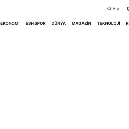
Ara
EKONOMİ
ESH SPOR
DÜNYA
MAGAZİN
TEKNOLOJİ
R