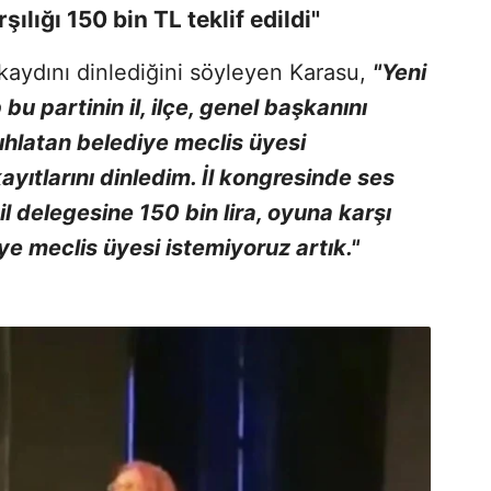
ılığı 150 bin TL teklif edildi"
s kaydını dinlediğini söyleyen Karasu,
"Yeni
u partinin il, ilçe, genel başkanını
uhlatan belediye meclis üyesi
ayıtlarını dinledim. İl kongresinde ses
 il delegesine 150 bin lira, oyuna karşı
iye meclis üyesi istemiyoruz artık."