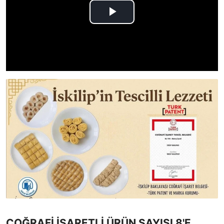
COĞRAFİ İŞARETLİ ÜRÜN SAYISI 8'E