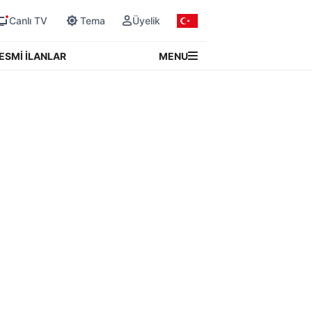
Canlı TV
Tema
Üyelik
MENU
ESMİ İLANLAR