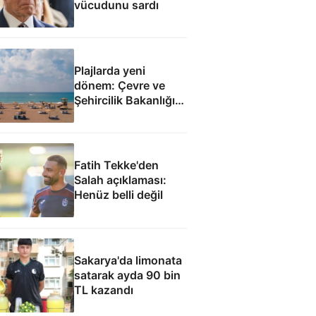
vücudunu sardı
Plajlarda yeni
dönem: Çevre ve
Şehircilik Bakanlığı
yetkilendirildi
Fatih Tekke'den
Salah açıklaması:
Henüz belli değil
Sakarya'da limonata
satarak ayda 90 bin
TL kazandı