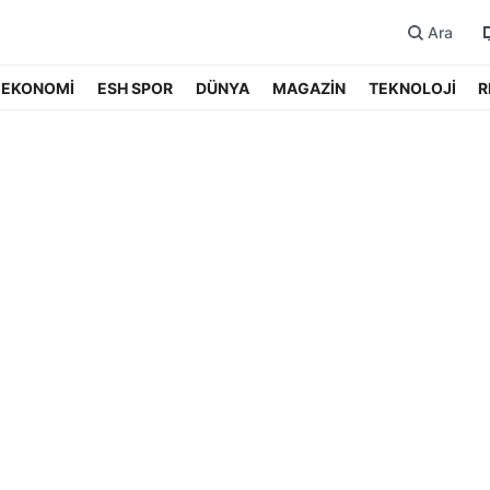
Ara
EKONOMİ
ESH SPOR
DÜNYA
MAGAZİN
TEKNOLOJİ
R