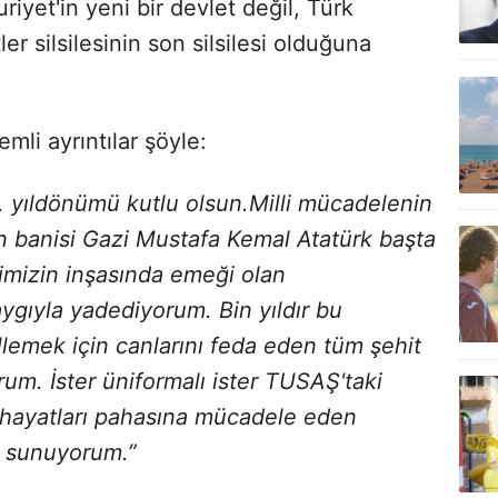
yet'in yeni bir devlet değil, Türk
tler silsilesinin son silsilesi olduğuna
li ayrıntılar şöyle:
1. yıldönümü kutlu olsun.Milli mücadelenin
 banisi Gazi Mustafa Kemal Atatürk başta
alimizin inşasında emeği olan
aygıyla yadediyorum. Bin yıldır bu
illemek için canlarını feda eden tüm şehit
rum. İster üniformalı ister TUSAŞ'taki
 hayatları pahasına mücadele eden
ı sunuyorum.”