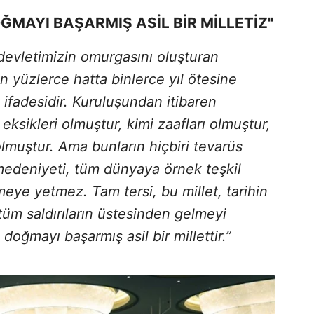
ĞMAYI BAŞARMIŞ ASİL BİR MİLLETİZ"
evletimizin omurgasını oluşturan
ın yüzlerce hatta binlerce yıl ötesine
ifadesidir. Kuruluşundan itibaren
eksikleri olmuştur, kimi zaafları olmuştur,
 olmuştur. Ama bunların hiçbiri tevarüs
 medeniyeti, tüm dünyaya örnek teşkil
eye yetmez. Tam tersi, bu millet, tarihin
üm saldırıların üstesinden gelmeyi
doğmayı başarmış asil bir millettir.”