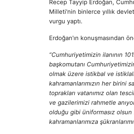
Recep Tayyip Erdoğan, Cumhuri
Milleti'nin binlerce yıllık devle
vurgu yaptı.
Erdoğan'ın konuşmasından önem
“Cumhuriyetimizin ilanının 10
başkomutanı Cumhuriyetimizin
olmak üzere istikbal ve istikl
kahramanlarımızın her birini s
toprakları vatanımız olan tesc
ve gazilerimizi rahmetle anıyo
olduğu gibi üniformasız olsun
kahramanlarımıza şükranlarım