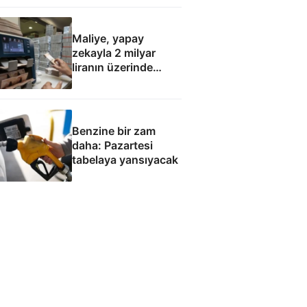
Maliye, yapay
zekayla 2 milyar
liranın üzerinde
hatalı kamu
harcaması saptadı
Benzine bir zam
daha: Pazartesi
tabelaya yansıyacak