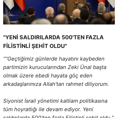
"YENİ SALDIRILARDA 500'TEN FAZLA
FİLİSTİNLİ ŞEHİT OLDU"
“"Geçtiğimiz günlerde hayatını kaybeden
partimizin kurucularından Zeki Ünal başta
olmak üzere ebedi hayata göç eden
arkadaşlarımıza Allah'tan rahmet diliyorum.
Siyonist İsrail yönetimi katliam politikasına
tüm hoyratlığı ile devam ediyor. Yeni
saldırılarda 500'ten fazla Filistinli şehit oldu.”