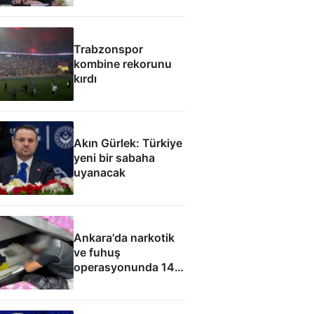
Trabzonspor
kombine rekorunu
kırdı
Akın Gürlek: Türkiye
yeni bir sabaha
uyanacak
Ankara'da narkotik
ve fuhuş
operasyonunda 14
gözaltı