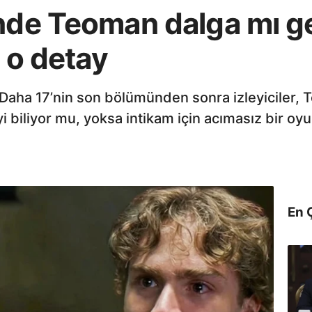
nde Teoman dalga mı ge
e o detay
 Daha 17’nin son bölümünden sonra izleyiciler, Te
yi biliyor mu, yoksa intikam için acımasız bir o
En 