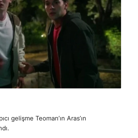
ıcı gelişme Teoman’ın Aras’ın
dı.