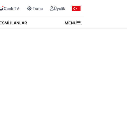
Canlı TV
Tema
Üyelik
MENU
ESMİ İLANLAR