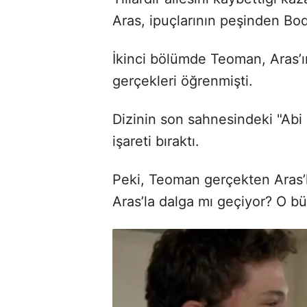
Aras, ipuçlarının peşinden Bod
İkinci bölümde Teoman, Aras’ın 
gerçekleri öğrenmişti.
Dizinin son sahnesindeki "Abi b
işareti bıraktı.
Peki, Teoman gerçekten Aras’
Aras’la dalga mı geçiyor? O b