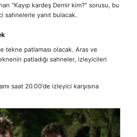
nan "Kayıp kardeş Demir kim?" sorusu, bu
i sahnelerle yanıt bulacak.
ek
se tekne patlaması olacak. Aras ve
nenin patladığı sahneler, izleyicileri
mı saat 20.00’de izleyici karşısına