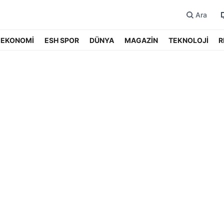
Ara
EKONOMİ
ESH SPOR
DÜNYA
MAGAZİN
TEKNOLOJİ
R