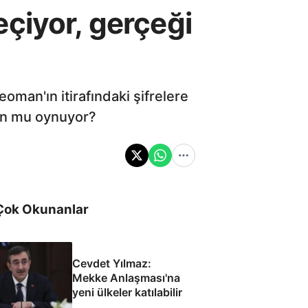
çiyor, gerçeği
oman'ın itirafındaki şifrelere
yun mu oynuyor?
Çok Okunanlar
Cevdet Yılmaz:
Mekke Anlaşması'na
yeni ülkeler katılabilir