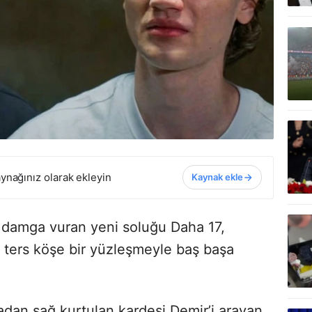
ynağınız olarak ekleyin
Kaynak ekle
 damga vuran yeni soluğu Daha 17,
n ters köşe bir yüzleşmeyle baş başa
azadan sağ kurtulan kardeşi Demir’i arayan