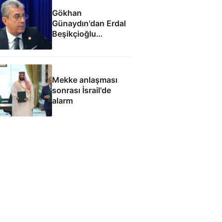
Gökhan
Günaydın'dan Erdal
Beşikçioğlu
eleştirisi: Siz kamu
görevinizi nasıl
yapıyorsunuz
Mekke anlaşması
sonrası İsrail'de
alarm