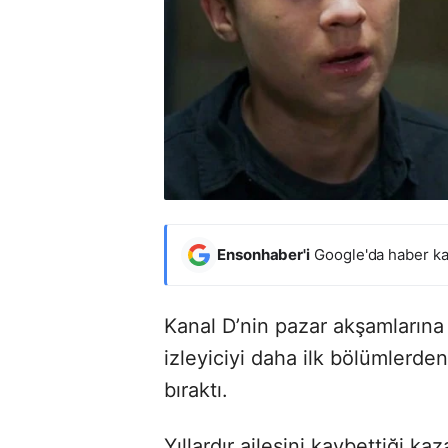
Ensonhaber'i
Google'da haber ka
Kanal D’nin pazar akşamlarına
izleyiciyi daha ilk bölümlerde
bıraktı.
Yıllardır ailesini kaybettiği k