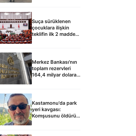
Suça sürüklenen
çocuklara ilişkin
teklifin ilk 2 maddesi
kabul edildi
Merkez Bankası'nın
toplam rezervleri
164,4 milyar dolara
yükseldi
Kastamonu'da park
yeri kavgası:
Komşusunu öldürüp
evini ve aracını ateşe
verdi