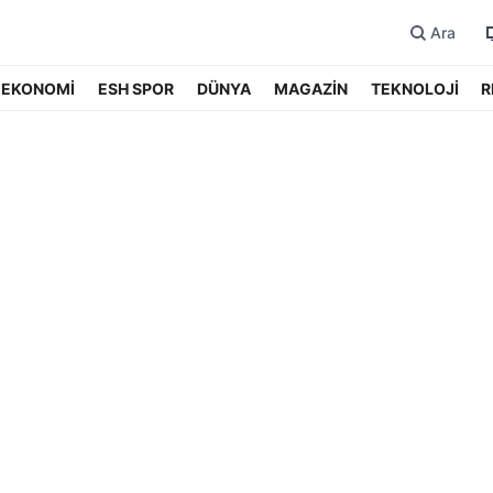
Ara
EKONOMİ
ESH SPOR
DÜNYA
MAGAZİN
TEKNOLOJİ
R