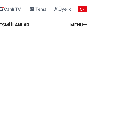
Canlı TV
Tema
Üyelik
MENU
ESMİ İLANLAR