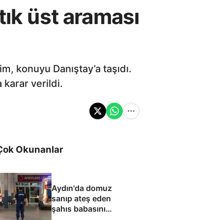
tık üst araması
im, konuyu Danıştay’a taşıdı.
karar verildi.
Çok Okunanlar
Aydın'da domuz
sanıp ateş eden
şahıs babasını
öldürdü