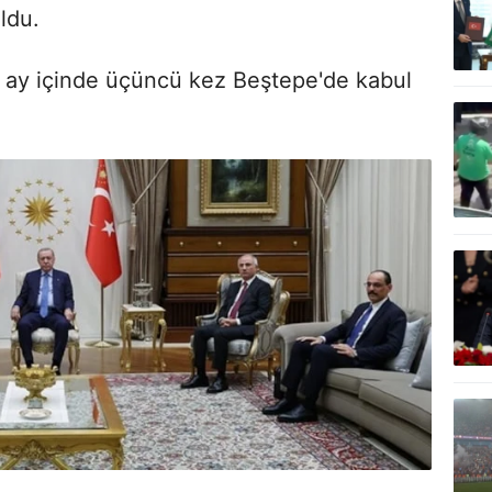
ldu.
7 ay içinde üçüncü kez Beştepe'de kabul