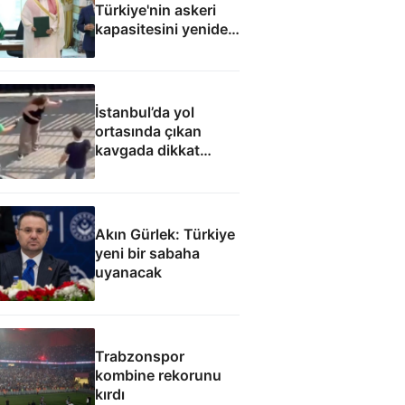
Türkiye'nin askeri
kapasitesini yeniden
uluslararası
kamuoyunun
gündemine getirdi
İstanbul’da yol
ortasında çıkan
kavgada dikkat
çeken söz: Kocanı
aldım elinden, çatla
Akın Gürlek: Türkiye
yeni bir sabaha
uyanacak
Trabzonspor
kombine rekorunu
kırdı