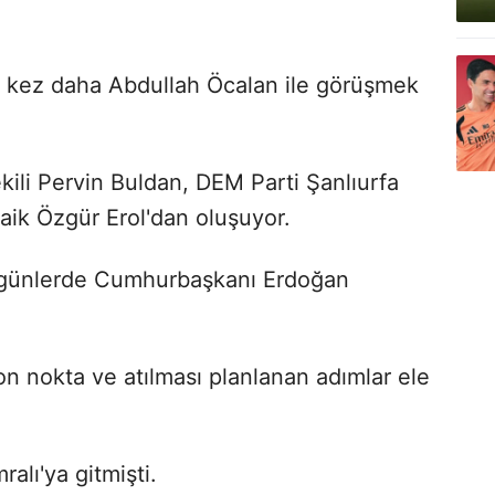
bir kez daha Abdullah Öcalan ile görüşmek
kili Pervin Buldan, DEM Parti Şanlıurfa
Faik
Özgür Erol'dan oluşuyor.
z günlerde Cumhurbaşkanı Erdoğan
 nokta ve atılması planlanan adımlar ele
alı'ya gitmişti.