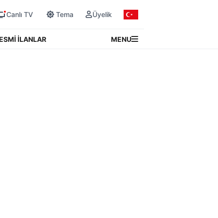
Canlı TV
Tema
Üyelik
MENU
ESMİ İLANLAR